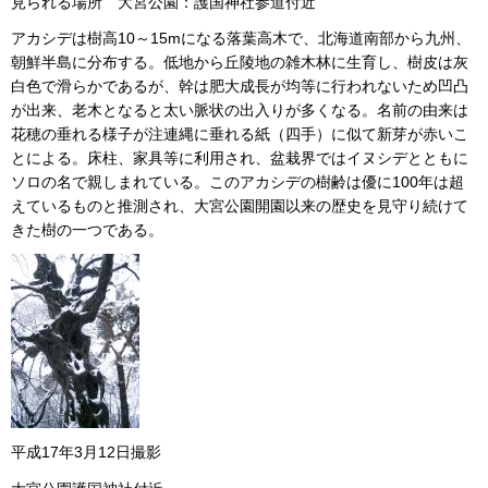
見られる場所 大宮公園：護国神社参道付近
アカシデは樹高10～15mになる落葉高木で、北海道南部から九州、
朝鮮半島に分布する。低地から丘陵地の雑木林に生育し、樹皮は灰
白色で滑らかであるが、幹は肥大成長が均等に行われないため凹凸
が出来、老木となると太い脈状の出入りが多くなる。名前の由来は
花穂の垂れる様子が注連縄に垂れる紙（四手）に似て新芽が赤いこ
とによる。床柱、家具等に利用され、盆栽界ではイヌシデとともに
ソロの名で親しまれている。このアカシデの樹齢は優に100年は超
えているものと推測され、大宮公園開園以来の歴史を見守り続けて
きた樹の一つである。
平成17年3月12日撮影