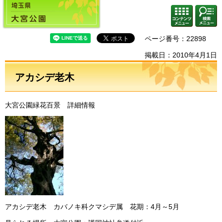
埼玉県 大宮公園
検索・
コンテ
共通メ
ンツメ
ニュー
ニュー
ページ番号：22898
掲載日：2010年4月1日
アカシデ老木
大宮公園緑花百景 詳細情報
アカシデ老木 カバノキ科クマシデ属 花期：4月～5月