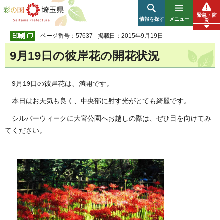
彩の国 埼玉県
緊急・防
情報を探す
メニュー
災
ページ番号：57637
掲載日：2015年9月19日
9月19日の彼岸花の開花状況
9月19日の彼岸花は、満開です。
本日はお天気も良く、中央部に射す光がとても綺麗です。
シルバーウィークに大宮公園へお越しの際は、ぜひ目を向けてみ
てください。