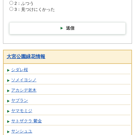
2：ふつう
3：見つけにくかった
送信
大宮公園緑花情報
シダレ桜
ソメイヨシノ
アカシデ老木
ヤブラン
ヤマモミジ
サトザクラ 鬱金
サンシュユ