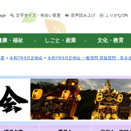
age
文字サイズ・色合い変更
音声読み上げ
ふりがなON
健康・福祉
しごと・産業
文化・教育
概要
>
令和7年9月定例会
>
令和7年9月定例会 一般質問 質疑質問・答弁
）