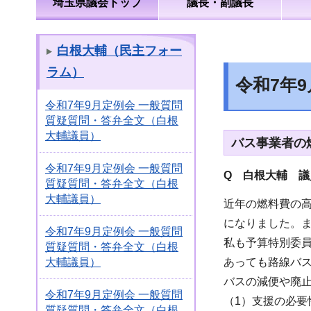
埼玉県議会トップ
議長・副議長
白根大輔（民主フォー
ラム）
令和7年
令和7年9月定例会 一般質問
質疑質問・答弁全文（白根
大輔議員）
バス事業者の
令和7年9月定例会 一般質問
Q 白根大輔 
質疑質問・答弁全文（白根
大輔議員）
近年の燃料費の
になりました。
令和7年9月定例会 一般質問
私も予算特別委
質疑質問・答弁全文（白根
あっても路線バ
大輔議員）
バスの減便や廃
令和7年9月定例会 一般質問
（1）支援の必要
質疑質問・答弁全文（白根