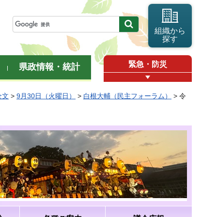
組織から
探す
緊急・防災
県政情報・統計
全文
>
9月30日（火曜日）
>
白根大輔（民主フォーラム）
> 令