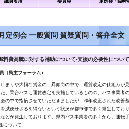
議員名簿
委員会
定例会・臨時
9月定例会 一般質問 質疑質問・答弁全文
燃料費高騰に対する補助について-支援の必要性について
議員（民主フォーラム）
高止まりや大幅な賃金の上昇傾向の中で、運賃改定の仕組みが
また、乗合バスも運賃改定を実施しているものの、バス事業者
員会の中で指摘させていただきましたが、昨年改正された改善
スを減便せざるを得ないという状況が都市部で多く発生してお
止などが発生しております。県内バス事業者の多くから、運転
性について。