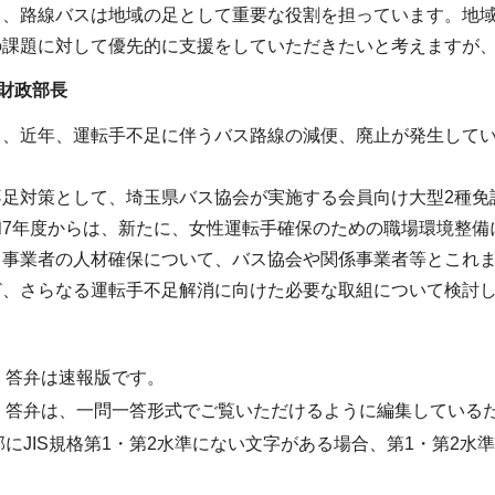
て、路線バスは地域の足として重要な役割を担っています。地
の課題に対して優先的に支援をしていただきたいと考えますが
財政部長
り、近年、運転手不足に伴うバス路線の減便、廃止が発生して
。
不足対策として、埼玉県バス協会が実施する会員向け大型2種免
和7年度からは、新たに、女性運転手確保のための職場環境整備
ス事業者の人材確保について、バス協会や関係事業者等とこれ
ど、さらなる運転手不足解消に向けた必要な取組について検討
・答弁は速報版です。
・答弁は、一問一答形式でご覧いただけるように編集している
部にJIS規格第1・第2水準にない文字がある場合、第1・第2