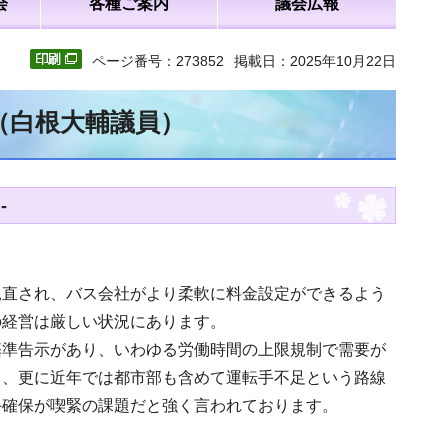
会
各種ご案内
議会広報
ページ番号：273852
掲載日：2025年10月22日
（白根大輔議員）
-
見直され、バス会社がより柔軟に料金設定ができるよう
の経営は厳しい状況にあります。
基準告示があり、いわゆる労働時間の上限規制で需要が
り、更に近年では都市部も含めて運転手不足という路線
手確保が喫緊の課題だと強く言われております。