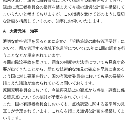
謙虚に第三者委員会の指摘を踏まえて今後の適切な計画を構築して
まいりたいと考えておりますが、この指摘を受けてどのように適切
な計画を構築していくのか、知事にお伺いいたします。
A 大野元裕 知事
適切な維持管理を図るために定めた「管路施設の維持管理要領」に
おいて、県が管理する流域下水道管については5年に1回の調査を行
うことなどが規定されています。
今回の陥没事故を受けて、調査の頻度や方法等についても見直す必
要が出てきたことから、新たな技術的な知見の確立を早急に進める
よう国に対し要望を行い、国の有識者委員会においても県の要望を
踏まえた議論が進められていると聞いております。
原因究明委員会において、今後再発防止の観点から点検・調査に係
る留意点についての検討が予定をされています。
また、国の有識者委員会においても、点検調査に関する基準等の見
直しが予定されています。これらを踏まえ適切な計画を構築してま
いります。