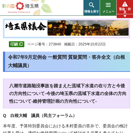
彩の国 埼玉県
緊急・防
情報を探す
メニュー
災
ページ番号：273840
掲載日：2025年10月22日
令和7年9月定例会 一般質問 質疑質問・答弁全文（白根
大輔議員）
八潮市道路陥没事故を踏まえた流域下水道の在り方と今後
の方向性について-今後の埼玉県の流域下水道の全体の方向
性について-維持管理計画の方向性について-
Q 白根大輔 議員（民主フォーラム）
本年度、予算特別委員会における木村委員の答弁で、委員会の検討
結果を受け、適切な維持管理について検討する必要を考えており、