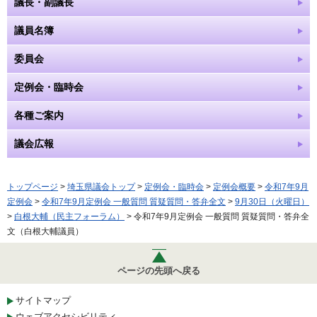
議長・副議長
議員名簿
委員会
定例会・臨時会
各種ご案内
議会広報
トップページ
>
埼玉県議会トップ
>
定例会・臨時会
>
定例会概要
>
令和7年9月
定例会
>
令和7年9月定例会 一般質問 質疑質問・答弁全文
>
9月30日（火曜日）
>
白根大輔（民主フォーラム）
> 令和7年9月定例会 一般質問 質疑質問・答弁全
文（白根大輔議員）
ページの先頭へ戻る
サイトマップ
ウェブアクセシビリティ