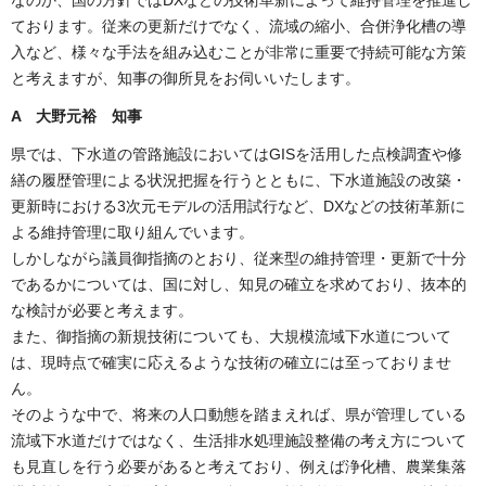
ております。従来の更新だけでなく、流域の縮小、合併浄化槽の導
入など、様々な手法を組み込むことが非常に重要で持続可能な方策
と考えますが、知事の御所見をお伺いいたします。
A 大野元裕 知事
県では、下水道の管路施設においてはGISを活用した点検調査や修
繕の履歴管理による状況把握を行うとともに、下水道施設の改築・
更新時における3次元モデルの活用試行など、DXなどの技術革新に
よる維持管理に取り組んでいます。
しかしながら議員御指摘のとおり、従来型の維持管理・更新で十分
であるかについては、国に対し、知見の確立を求めており、抜本的
な検討が必要と考えます。
また、御指摘の新規技術についても、大規模流域下水道について
は、現時点で確実に応えるような技術の確立には至っておりませ
ん。
そのような中で、将来の人口動態を踏まえれば、県が管理している
流域下水道だけではなく、生活排水処理施設整備の考え方について
も見直しを行う必要があると考えており、例えば浄化槽、農業集落