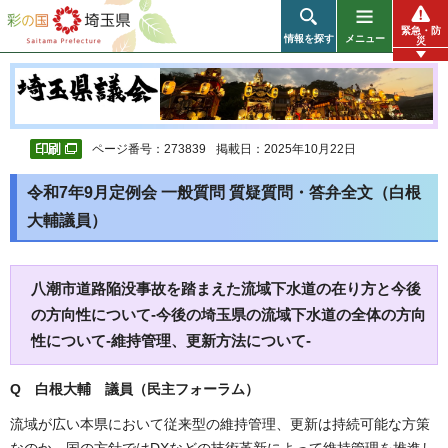
彩の国 埼玉県
緊急・防
情報を探す
メニュー
災
ページ番号：273839
掲載日：2025年10月22日
令和7年9月定例会 一般質問 質疑質問・答弁全文（白根
大輔議員）
八潮市道路陥没事故を踏まえた流域下水道の在り方と今後
の方向性について-今後の埼玉県の流域下水道の全体の方向
性について-維持管理、更新方法について-
Q 白根大輔 議員（民主フォーラム）
流域が広い本県において従来型の維持管理、更新は持続可能な方策
なのか、国の方針ではDXなどの技術革新によって維持管理を推進し