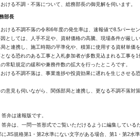
における不調・不落について、総務部長の御見解を伺います。
務部長
おける不調不落の令和6年度の発生率は、速報値で8.5パーセ
要因としては、人手不足や、資材価格の高騰、現場条件が厳し
部局と連携し、施工時期の平準化や、積算に使用する資材単価
となる恐れのある工事と入札参加者が多数見込まれる工事を1
人の常駐規定の緩和や兼務件数の拡大を行ったところです。
における不調不落は、事業進捗や投資効果に遅れを生じさせる
者の意見も伺いながら、関係部局と連携し、更なる不調不落対
・答弁は速報版です。
・答弁は、一問一答形式でご覧いただけるように編集している
部にJIS規格第1・第2水準にない文字がある場合、第1・第2