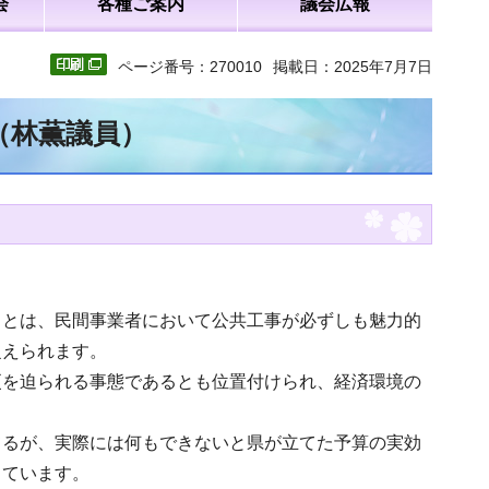
会
各種ご案内
議会広報
ページ番号：270010
掲載日：2025年7月7日
（林薫議員）
ことは、民間事業者において公共工事が必ずしも魅力的
捉えられます。
更を迫られる事態であるとも位置付けられ、経済環境の
てるが、実際には何もできないと県が立てた予算の実効
しています。