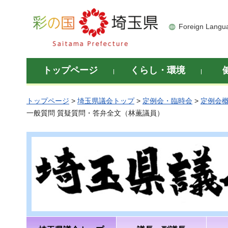
彩の国 埼玉県
Foreign Langu
トップページ
くらし・環境
トップページ
>
埼玉県議会トップ
>
定例会・臨時会
>
定例会
一般質問 質疑質問・答弁全文（林薫議員）