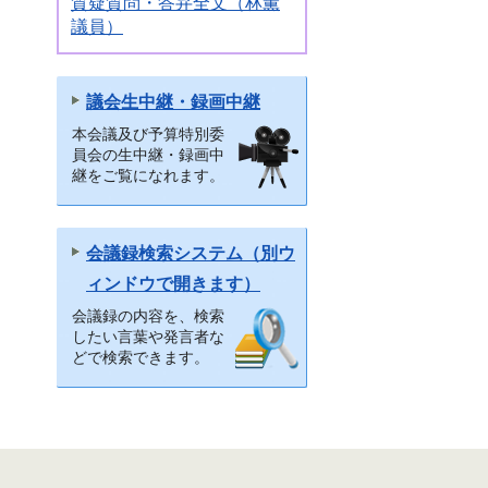
質疑質問・答弁全文（林薫
議員）
議会生中継・録画中継
本会議及び予算特別委
員会の生中継・録画中
継をご覧になれます。
会議録検索システム（別ウ
ィンドウで開きます）
会議録の内容を、検索
したい言葉や発言者な
どで検索できます。