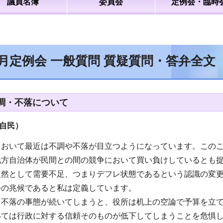
議員名簿
委員会
定例会・臨時
6月定例会 一般質問 質疑質問・答弁全文
調・不落について
自民）
において最近は不調や不落が目立つようになっています。この
地方自治体が民間との間の競争において買い負けしているとも
依然として需要不足、つまりデフレ状態であるという認識の変
つの兆候であると私は定義しています。
・不落の事態が続いてしまうと、役所は机上の空論で予算を立
いては行政に対する信頼そのものが低下してしまうことを危惧