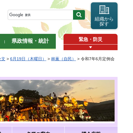
組織から
探す
緊急・防災
県政情報・統計
全文
>
6月19日（木曜日）
>
林薫（自民）
> 令和7年6月定例会