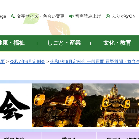
age
文字サイズ・色合い変更
音声読み上げ
ふりがなON
健康・福祉
しごと・産業
文化・教育
概要
>
令和7年6月定例会
>
令和7年6月定例会 一般質問 質疑質問・答弁