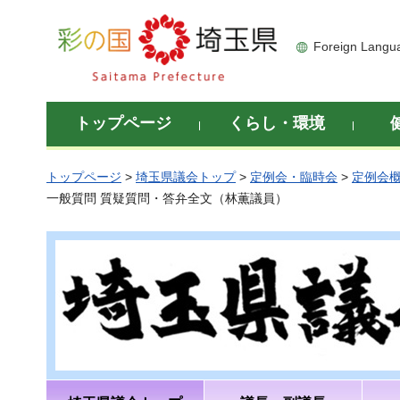
彩の国 埼玉県
Foreign Langu
トップページ
くらし・環境
トップページ
>
埼玉県議会トップ
>
定例会・臨時会
>
定例会
一般質問 質疑質問・答弁全文（林薫議員）