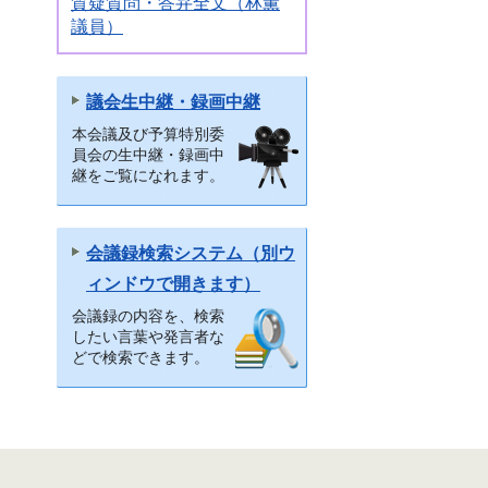
質疑質問・答弁全文（林薫
議員）
議会生中継・録画中継
本会議及び予算特別委
員会の生中継・録画中
継をご覧になれます。
会議録検索システム（別ウ
ィンドウで開きます）
会議録の内容を、検索
したい言葉や発言者な
どで検索できます。