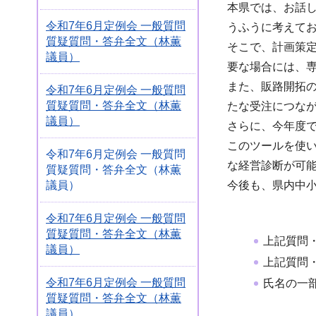
本県では、お話
令和7年6月定例会 一般質問
うふうに考えて
質疑質問・答弁全文（林薫
そこで、計画策
議員）
要な場合には、
また、販路開拓
令和7年6月定例会 一般質問
質疑質問・答弁全文（林薫
たな受注につな
議員）
さらに、今年度
このツールを使い
令和7年6月定例会 一般質問
な経営診断が可
質疑質問・答弁全文（林薫
議員）
今後も、県内中
令和7年6月定例会 一般質問
質疑質問・答弁全文（林薫
上記質問
議員）
上記質問
令和7年6月定例会 一般質問
氏名の一
質疑質問・答弁全文（林薫
議員）