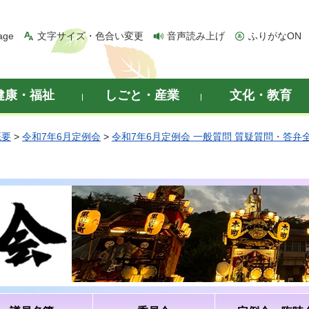
age
文字サイズ・色合い変更
音声読み上げ
ふりがなON
健康・福祉
しごと・産業
文化・教育
概要
>
令和7年6月定例会
>
令和7年6月定例会 一般質問 質疑質問・答弁