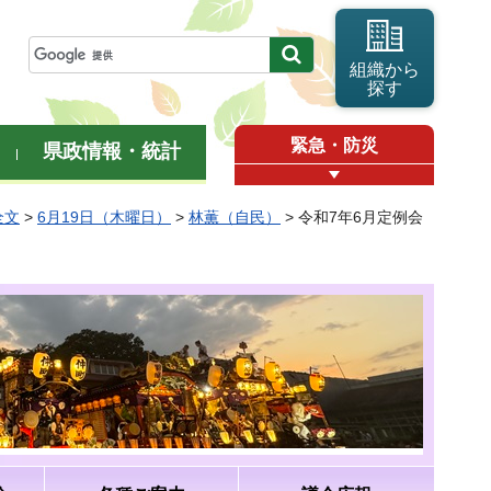
組織から
探す
緊急・防災
県政情報・統計
全文
>
6月19日（木曜日）
>
林薫（自民）
> 令和7年6月定例会