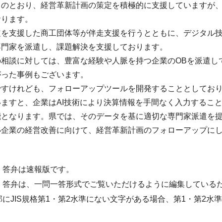
しのとおり、経営革新計画の策定を積極的に支援していますが
おります。
定を支援した商工団体等が伴走支援を行うとともに、デジタル
専門家を派遣し、課題解決を支援しております。
の相談に対しては、豊富な経験や人脈を持つ企業のOBを派遣し
がった事例もございます。
ですけれども、フォローアップツールを開発することとしてお
ますと、企業はAI技術により決算情報を手間なく入力するこ
能となります。県では、そのデータを基に適切な専門家派遣を
小企業の経営改善に向けて、経営革新計画のフォローアップに
・答弁は速報版です。
・答弁は、一問一答形式でご覧いただけるように編集している
部にJIS規格第1・第2水準にない文字がある場合、第1・第2