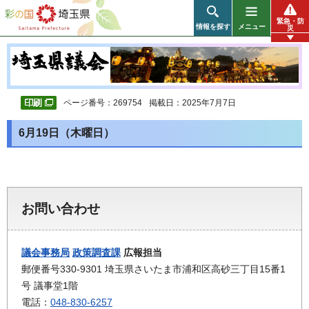
彩の国 埼玉県
緊急・防
情報を探す
メニュー
災
ページ番号：269754
掲載日：2025年7月7日
6月19日（木曜日）
お問い合わせ
議会事務局
政策調査課
広報担当
郵便番号330-9301 埼玉県さいたま市浦和区高砂三丁目15番1
号 議事堂1階
電話：
048-830-6257