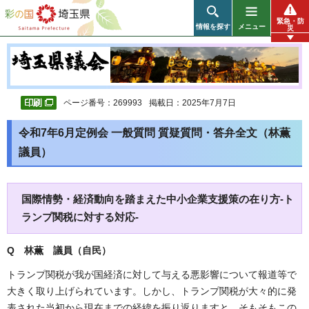
彩の国 埼玉県
緊急・防
情報を探す
メニュー
災
ページ番号：269993
掲載日：2025年7月7日
令和7年6月定例会 一般質問 質疑質問・答弁全文（林薫
議員）
国際情勢・経済動向を踏まえた中小企業支援策の在り方-ト
ランプ関税に対する対応-
Q 林薫 議員（自民）
トランプ関税が我が国経済に対して与える悪影響について報道等で
大きく取り上げられています。しかし、トランプ関税が大々的に発
表された当初から現在までの経緯を振り返りますと、そもそもこの