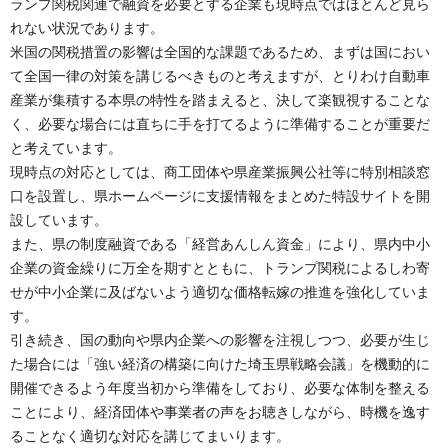
ランプ関税関連で融資を必要とする企業も現時点ではほとんど見ら
れない状況であります。
米国の関税措置の影響は全国的な課題であるため、まずは国におい
て全国一律の対策を講じるべきものと考えますが、とりわけ自動車
産業が集積する本県の特性を踏まえると、決して楽観視することな
く、必要な場合には直ちに手を打てるように準備することが重要だ
と考えています。
現時点の対応としては、商工団体や県産業振興公社等に特別相談窓
口を設置し、県ホームページに支援情報をまとめた特設サイトを開
設しています。
また、県の制度融資である「経営あんしん資金」により、県内中小
企業の資金繰りに万全を期すとともに、トランプ関税によるしわ寄
せが中小企業に及ばないよう適切な価格転嫁の推進を強化していま
す。
引き続き、国の動向や県内企業への影響を注視しつつ、必要が生じ
た場合には「強い経済の構築に向けた埼玉県戦略会議」を機動的に
開催できるよう年度当初から準備をしており、必要な体制を整える
ことにより、経済団体や事業者の声をお聴きしながら、時機を逸す
ることなく適切な対応を講じてまいります。