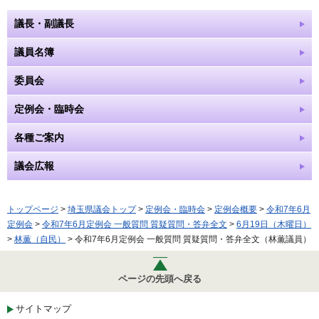
議長・副議長
議員名簿
委員会
定例会・臨時会
各種ご案内
議会広報
トップページ
>
埼玉県議会トップ
>
定例会・臨時会
>
定例会概要
>
令和7年6月
定例会
>
令和7年6月定例会 一般質問 質疑質問・答弁全文
>
6月19日（木曜日）
>
林薫（自民）
> 令和7年6月定例会 一般質問 質疑質問・答弁全文（林薫議員）
ページの先頭へ戻る
サイトマップ