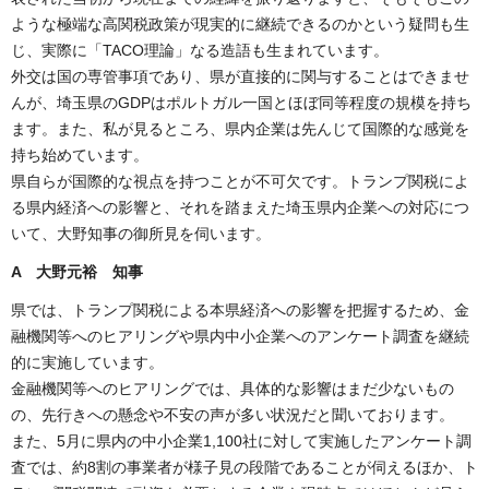
ような極端な高関税政策が現実的に継続できるのかという疑問も生
じ、実際に「TACO理論」なる造語も生まれています。
外交は国の専管事項であり、県が直接的に関与することはできませ
んが、埼玉県のGDPはポルトガル一国とほぼ同等程度の規模を持ち
ます。また、私が見るところ、県内企業は先んじて国際的な感覚を
持ち始めています。
県自らが国際的な視点を持つことが不可欠です。トランプ関税によ
る県内経済への影響と、それを踏まえた埼玉県内企業への対応につ
いて、大野知事の御所見を伺います。
A 大野元裕 知事
県では、トランプ関税による本県経済への影響を把握するため、金
融機関等へのヒアリングや県内中小企業へのアンケート調査を継続
的に実施しています。
金融機関等へのヒアリングでは、具体的な影響はまだ少ないもの
の、先行きへの懸念や不安の声が多い状況だと聞いております。
また、5月に県内の中小企業1,100社に対して実施したアンケート調
査では、約8割の事業者が様子見の段階であることが伺えるほか、ト