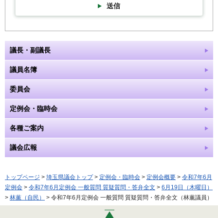
送信
議長・副議長
議員名簿
委員会
定例会・臨時会
各種ご案内
議会広報
トップページ
>
埼玉県議会トップ
>
定例会・臨時会
>
定例会概要
>
令和7年6月
定例会
>
令和7年6月定例会 一般質問 質疑質問・答弁全文
>
6月19日（木曜日）
>
林薫（自民）
> 令和7年6月定例会 一般質問 質疑質問・答弁全文（林薫議員）