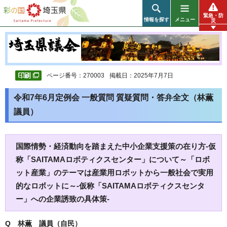
彩の国 埼玉県
緊急・防
情報を探す
メニュー
災
ページ番号：270003
掲載日：2025年7月7日
令和7年6月定例会 一般質問 質疑質問・答弁全文（林薫
議員）
国際情勢・経済動向を踏まえた中小企業支援策の在り方-仮
称「SAITAMAロボティクスセンター」について～「ロボ
ット産業」のテーマは産業用ロボットから一般社会で実用
的なロボットに～-仮称「SAITAMAロボティクスセンタ
ー」への企業誘致の具体策-
Q 林薫 議員（自民）