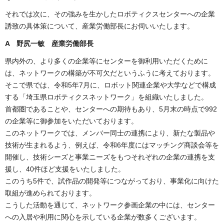
それでは次に、その強みを生かしたロボティクスセンターへの企業
誘致の具体策について、産業労働部長にお伺いいたします。
A 野尻一敏 産業労働部長
県内外の、より多くの企業等にセンターを御利用いただくために
は、ネットワークの構築が不可欠だというふうに考えております。
そこで県では、令和5年7月に、ロボット関連企業や大学などで構成
する「埼玉県ロボティクスネットワーク」を組織いたしました。
首都圏であることや、センターへの期待もあり、5月末の時点で992
の企業等に御参加をいただいております。
このネットワークでは、メンバー同士の連携により、新たな製品や
技術が生まれるよう、例えば、令和6年度にはマッチング商談会等を
開催し、技術シーズと事業ニーズをもつそれぞれの企業の連携を支
援し、40件ほど支援をいたしました。
このうち5件で、試作品の開発等につながっており、事業化に向けた
取組が進められております。
こうした活動を通じて、ネットワーク参画企業の中には、センター
への入居や利用に関心を示している企業が数多くございます。