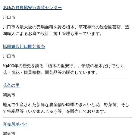
あゆみ野農協安行園芸センター
川口市
川口市内最大級の売場面積を誇る植木、草花専門の総合園芸店。造
園職人によるお庭の設計、施工管理も承っています。
協同組合川口園芸販売
川口市
約400年の歴史を誇る「植木の里安行」。伝統の植木だけでなく、
花・切花・観葉植物、園芸品等の販売しています。
花久の里
鴻巣市
地元で生産された新鮮な農産物や時季のきれいな花、野菜苗、そし
て特産品等（いがまんじゅう等）を販売しております。
直売所ポパイ
鴻巣市