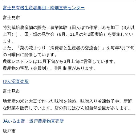
富士見有機生産者集団・南畑直売センター
富士見市
特別栽培農産物の販売、農業体験（田んぼの作業、みそ加工（3人以
上可））、田・畑の見学会（6月、11月の年2回実施）を実施してい
ます。
また、「菜の花まつり（消費者と生産者の交流会）」を毎年3月下旬
の日曜日に開催しています。
農家レストランは11月下旬から3月上旬に営業しています。
農産物の宅配（会員制）、割引制度があります。
びん沼直売所
富士見市
地元産の米と大豆で作った味噌を始め、味噌入り冷凍餃子や、新鮮
な野菜を販売しています。店の前にはびん沼自然公園があります。
JAいるま野 坂戸農産物直売所
坂戸市