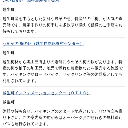
JAいるま野 越生農産物直売所
越生町
越生町産を中心とした新鮮な野菜の他、特産品の「梅」が人気の直
売所です。農家手作りの梅干しを多数取り揃えて皆様のご来店をお
待ちしております。
うめその 梅の駅（越生自然休養村センター）
越生町
越生梅林から黒山三滝よりの場所にうめその梅の駅があります。特
産の梅や柚子の加工品、地元で採れた農産物などを販売する施設で
す。ハイキングやロードバイク、サイクリング等の休憩所としても
利用されています。
越生町インフォメーションセンター（ＯＴＩＣ）
越生町
休憩や待ち合せ、ハイキングのスタート地点として、ぜひお立ち寄
り下さい。この案内所の前からはオーパークおごせ行きの無料送迎
バスも運行されています。