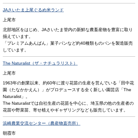
JAさいたま上尾ぐるめ米ランド
上尾市
北部地区をはじめ、JAさいたま管内の新鮮な農畜産物を豊富に取り
揃えています。
「プレミアムあんぱん」菓子パンなど約40種類ものパンを製造販売
しています。
The Naturalist（ザ・ナチュラリスト）
上尾市
1963年の創業以来、約60年に渡り花苗の生産を営んでいる「田中花
園（たなかかえん）」がプロデュースする全く新しい園芸店「The
Naturalist」。
The Naturalistでは自社生産の花苗を中心に、埼玉県の他の生産者の
花苗や野菜苗、寄せ植えやギャザリングなども販売しています。
浜崎農業交流センター（農産物直売所）
朝霞市