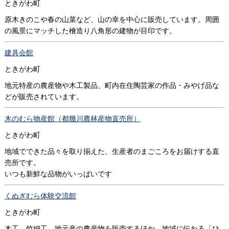
ときがわ町
原木きのこや春の山菜など、山の幸を中心に販売しています。周囲
の風景にマッチした檜造り八角形の建物が目印です。
建具会館
ときがわ町
地元特産の農産物や木工製品、町内在住陶芸家の作品・みやげ品な
どが販売されています。
木のむら物産館（都幾川農林産物直売所）
ときがわ町
地域でできた品々を取り揃えた、生産者のまごころをお届けする直
売所です。
いつも新鮮な品物がいっぱいです
くぬぎむら体験交流館
ときがわ町
木工、竹細工、地元産の農産物を販売するほか、地域に伝わる「ひ