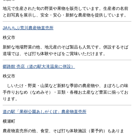
地元で生産された旬の野菜や果物を販売しています。生産者の名前
と顔写真を展示し、安全・安心・新鮮な農産物を提供しています。
JAちちぶ荒川農産物直売所
秩父市
新鮮な地場野菜の他、地元産のそば製品も人気です。併設するそば
道場では、そば打ち体験やそばをご賞味いただけます。
郷路館 売店（道の駅大滝温泉に併設）
秩父市
しいたけ・野菜・山菜など新鮮な季節の農産物や、まぼろしの味
手作りおなめ（なめみそ）・豆類・各種お土産など豊富に揃ってお
ります。
道の駅「果樹公園あしがくぼ」農産物直売所
横瀬町
農産物直売所の他、食堂、そば打ち体験施設（要予約）もありま