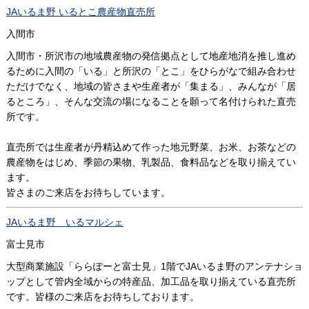
JAいるま野 いるとこ農産物直売所
入間市
入間市・所沢市の地域農産物の発信拠点として地産地消を推し進め
るために入間の「いる」と所沢の「とこ」をひらがなで組み合わせ
ただけでなく、地域の皆さまや生産者が「集まる」、みんなが「居
るところ」、そんな交流の場になることを願って名付けられた直売
所です。
直売所では生産者が丹精込めて作った地元野菜、お米、お茶などの
農産物をはじめ、季節の果物、乳製品、食料品などを取り揃えてい
ます。
皆さまのご来店をお待ちしています。
JAいるま野 いるマルシェ
富士見市
大型商業施設「ららぽーと富士見」1階でJAいるま野のアンテナショ
ップとして管内全域からの特産品、加工品を取り揃えている直売所
です。皆様のご来店をお待ちしております。