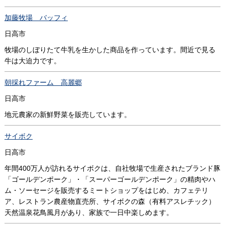
加藤牧場 バッフィ
日高市
牧場のしぼりたて牛乳を生かした商品を作っています。間近で見る
牛は大迫力です。
朝採れファーム 高麗郷
日高市
地元農家の新鮮野菜を販売しています。
サイボク
日高市
年間400万人が訪れるサイボクは、自社牧場で生産されたブランド豚
「ゴールデンポーク」・「スーパーゴールデンポーク」の精肉やハ
ム・ソーセージを販売するミートショップをはじめ、カフェテリ
ア、レストラン農産物直売所、サイボクの森（有料アスレチック）
天然温泉花鳥風月があり、家族で一日中楽しめます。