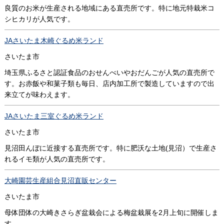
良質のお米が生産される地域にある直売所です。特に地元特栽米コ
シヒカリが人気です。
JAさいたま木崎ぐるめ米ランド
さいたま市
埼玉県ふるさと認証食品のおせんべいやおだんごが人気の直売所で
す。お赤飯や和菓子類も毎日、店内加工所で製造していますので出
来立てが味わえます。
JAさいたま三室ぐるめ米ランド
さいたま市
見沼田んぼに近接する直売所です。特に肥沃な土地(見沼）で生産さ
れるイモ類が人気の直売所です。
大崎園芸生産組合見沼直販センター
さいたま市
母体団体の大崎きさらぎ盆栽会による梅盆栽展を2月上旬に開催しま
す。