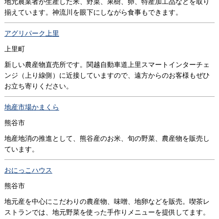
地元農業者が生産した米、野菜、果樹、卵、特産加工品などを取り
揃えています。神流川を眼下にしながら食事もできます。
アグリパーク上里
上里町
新しい農産物直売所です。関越自動車道上里スマートインターチェ
ンジ（上り線側）に近接していますので、遠方からのお客様もぜひ
お立ち寄りください。
地産市場かまくら
熊谷市
地産地消の推進として、熊谷産のお米、旬の野菜、農産物を販売し
ています。
おにっこハウス
熊谷市
地元産を中心にこだわりの農産物、味噌、地卵などを販売。喫茶レ
ストランでは、地元野菜を使った手作りメニューを提供してます。