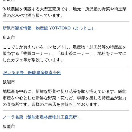
体験農園を併設する大型直売所です。地元・所沢産の野菜や埼玉県
産のお米や地酒も扱っています。
所沢市観光情報・物産館 YOT-TOKO（よっとこ）
所沢市
ここでしか買えないをコンセプトに、農産物・加工品等の特産品を
販売する「物販コーナー」、「狭山茶コーナー」、地粉をテーマに
したカフェ等が常設しています。
JAいるま野 飯能農産物直売所
飯能市
地場産を中心に、新鮮な野菜や切り花等を取り揃えています。飯能
市産を中心とした新鮮な野菜・花など、季節を感じる特産品が魅力
の直売所です。皆様のご来店をお待ちしております。
ノーラ名栗（飯能市農林産物加工直売所）
飯能市