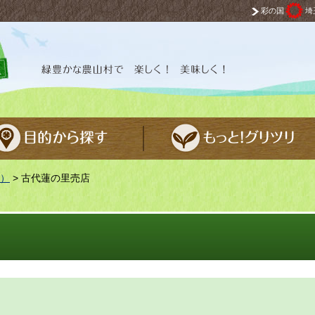
彩の国
埼
 楽しく！ 美味しく！
）
> 古代蓮の里売店