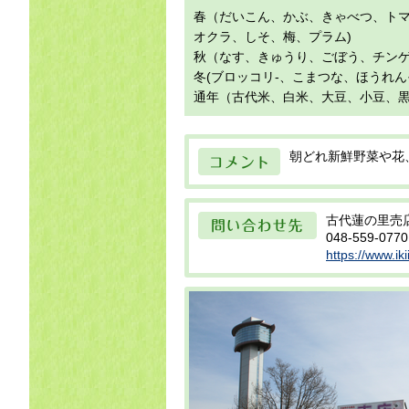
目
春（だいこん、かぶ、きゃべつ、トマ
オクラ、しそ、梅、プラム)
秋（なす、きゅうり、ごぼう、チンゲ
冬(ブロッコリ-、こまつな、ほうれ
通年（古代米、白米、大豆、小豆、
コメント
朝どれ新鮮野菜や花
問い合わせ先
古代蓮の里売
048-559-0770
https://www.iki