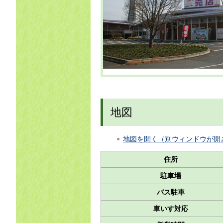
地図
地図を開く（別ウィンドウが開
住所
駐車場
バス駐車
車いす対応