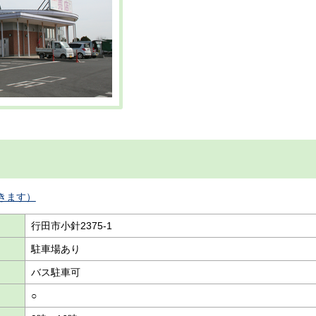
きます）
行田市小針2375-1
駐車場あり
バス駐車可
○