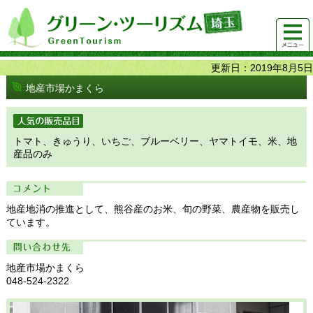
グリーンツーリズム埼玉 緑豊かな農山村で 楽しく！
メニュ
美味しく！
ー
更新日：2019年8月5日
地産市場かまくら
人気の販売品目
トマト、きゅうり、いちご、ブルーベリー、ヤマトイモ、米、地
産品のみ
コメント
地産地消の推進として、熊谷産のお米、旬の野菜、農産物を販売し
ています。
問い合わせ先
地産市場かまくら
048-524-2322