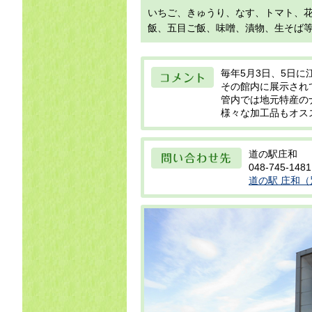
目
いちご、きゅうり、なす、トマト、
飯、五目ご飯、味噌、漬物、生そば
コメント
毎年5月3日、5日
その館内に展示されて
管内では地元特産の
様々な加工品もオス
問い合わせ先
道の駅庄和
048-745-1481
道の駅 庄和