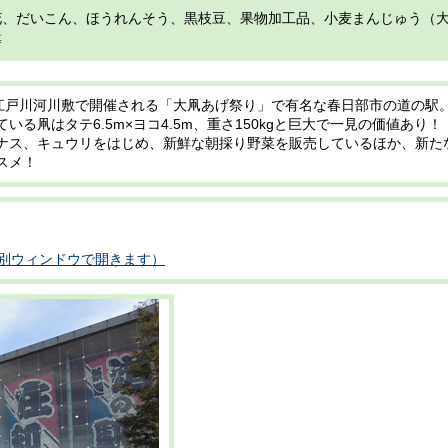
花、だいこん、ほうれんそう、黒枝豆、果物加工品、小麦まんじゅう（
等
に江戸川河川敷で開催される「大凧あげ祭り」で有名な春日部市の道の駅
いる凧はタテ6.5m×ヨコ4.5m、重さ150kgと巨大で一見の価値あり！
ナス、キュウリをはじめ、新鮮な朝採り野菜を販売しているほか、新た
スメ！
（別ウィンドウで開きます）