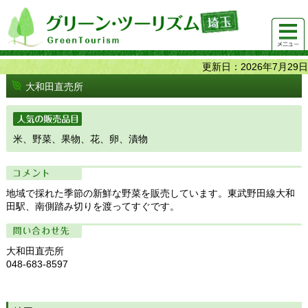
グリーンツーリズム埼玉 緑豊かな農山村で 楽しく！
メニュ
美味しく！
ー
更新日：2026年7月29日
大和田直売所
人気の販売品目
米、野菜、果物、花、卵、漬物
コメント
地域で採れた季節の新鮮な野菜を販売しています。東武野田線大和
田駅、南側踏み切りを渡ってすぐです。
問い合わせ先
大和田直売所
048-683-8597