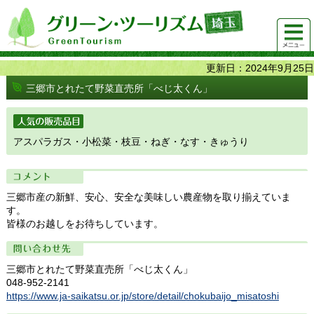
グリーンツーリズム埼玉 緑豊かな農山村で 楽しく！
メニュ
美味しく！
ー
更新日：2024年9月25日
三郷市とれたて野菜直売所「べじ太くん」
人気の販売品目
アスパラガス・小松菜・枝豆・ねぎ・なす・きゅうり
コメント
三郷市産の新鮮、安心、安全な美味しい農産物を取り揃えていま
す。
皆様のお越しをお待ちしています。
問い合わせ先
三郷市とれたて野菜直売所「べじ太くん」
048-952-2141
https://www.ja-saikatsu.or.jp/store/detail/chokubaijo_misatoshi