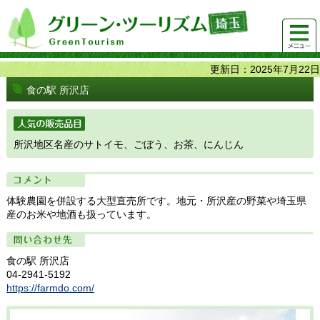
グリーンツーリズム埼玉 緑豊かな農山村で 楽しく！
メニュ
美味しく！
ー
更新日：2025年7月22日
食の駅 所沢店
人気の販売品目
所沢地区名産のサトイモ、ごぼう、お茶、にんじん
コメント
体験農園を併設する大型直売所です。地元・所沢産の野菜や埼玉県
産のお米や地酒も扱っています。
問い合わせ先
食の駅 所沢店
04-2941-5192
https://farmdo.com/