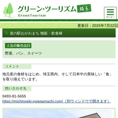
グリーンツーリズム埼玉 緑豊かな農山村で 楽しく！
メニュ
美味しく！
ー
更新日：2025年7月22日
道の駅おがわまち 物販・飲食棟
人気の販売品目
野菜、パン、スイーツ
コメント
地元産の食材をはじめ、埼玉県内、そして日本中の美味しい「食」
を取り揃えています。
問い合わせ先
0493-81-5655
https://michinoeki-ogawamachi.com/（別ウィンドウで開きます）