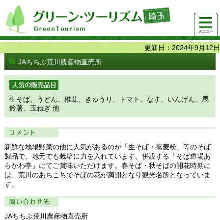
グリーンツーリズム埼玉 緑豊かな農山村で 楽しく！
メニュ
美味しく！
ー
更新日：2024年9月12日
JAちちぶ荒川農産物直売所
人気の販売品目
生そば、うどん、椎茸、きゅうり、トマト、なす、いんげん、馬
鈴薯、玉ねぎ 他
コメント
新鮮な地場野菜の他に人気があるのが「生そば・蕎麦粉」等のそば
製品で、地元でも栽培に力を入れています。併設する「そば道場あ
らかわ亭」にてご賞味いただけます。春そば・秋そばの開花時期に
は、荒川のあちこちでそばの花が満開となり観光名所となっていま
す。
問い合わせ先
JAちちぶ荒川農産物直売所