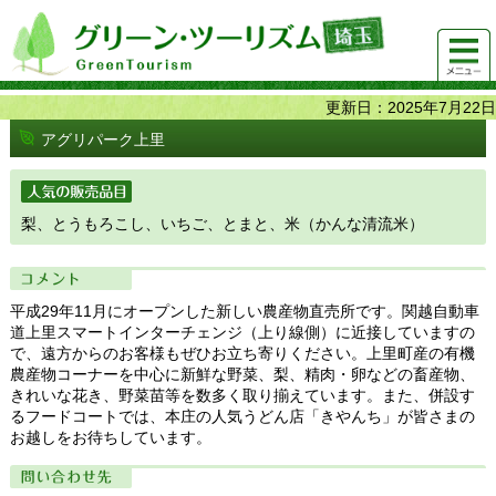
グリーンツーリズム埼玉 緑豊かな農山村で 楽しく！
メニュ
美味しく！
ー
更新日：2025年7月22日
アグリパーク上里
人気の販売品目
梨、とうもろこし、いちご、とまと、米（かんな清流米）
コメント
平成29年11月にオープンした新しい農産物直売所です。関越自動車
道上里スマートインターチェンジ（上り線側）に近接していますの
で、遠方からのお客様もぜひお立ち寄りください。上里町産の有機
農産物コーナーを中心に新鮮な野菜、梨、精肉・卵などの畜産物、
きれいな花き、野菜苗等を数多く取り揃えています。また、併設す
るフードコートでは、本庄の人気うどん店「きやんち」が皆さまの
お越しをお待ちしています。
問い合わせ先