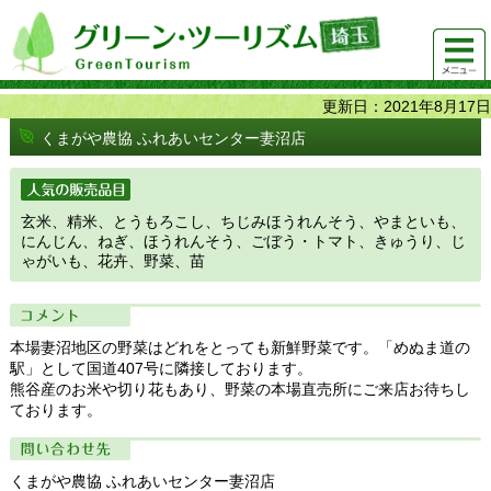
グリーンツーリズム埼玉 緑豊かな農山村で 楽しく！
メニュ
美味しく！
ー
更新日：2021年8月17日
くまがや農協 ふれあいセンター妻沼店
人気の販売品目
玄米、精米、とうもろこし、ちじみほうれんそう、やまといも、
にんじん、ねぎ、ほうれんそう、ごぼう・トマト、きゅうり、じ
ゃがいも、花卉、野菜、苗
コメント
本場妻沼地区の野菜はどれをとっても新鮮野菜です。「めぬま道の
駅」として国道407号に隣接しております。
熊谷産のお米や切り花もあり、野菜の本場直売所にご来店お待ちし
ております。
問い合わせ先
くまがや農協 ふれあいセンター妻沼店