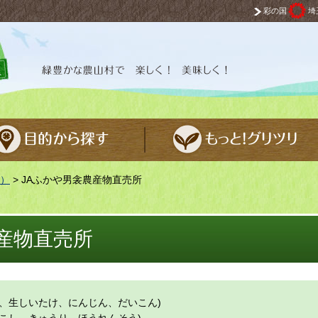
彩の国
埼
 楽しく！ 美味しく！
）
> JAふかや男衾農産物直売所
産物直売所
、生しいたけ、にんじん、だいこん)