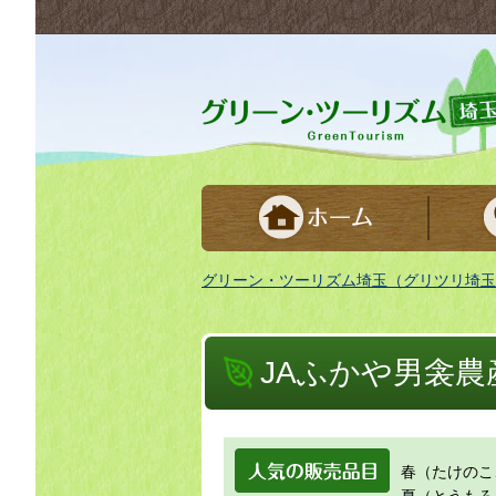
グリーンツーリズム埼玉 緑豊かな農山村で
グリーン・ツーリズム埼玉（グリツリ埼玉
JAふかや男衾農
人気の販売品
春（たけのこ