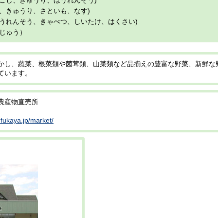
こし、きゅうり、ほうれんそう)
、きゅうり、さといも、なす)
うれんそう、きゃべつ、しいたけ、はくさい)
じゅう）
かし、蔬菜、根菜類や菌茸類、山菜類など品揃えの豊富な野菜、新鮮な
ています。
衾農産物直売所
-fukaya.jp/market/