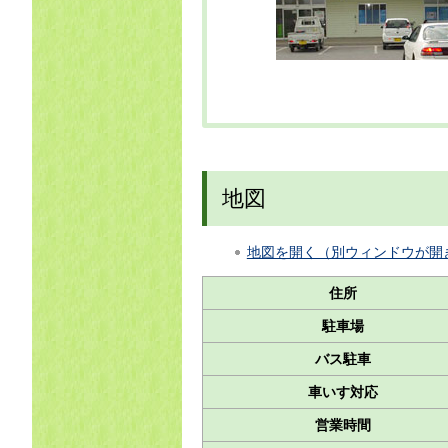
地図
地図を開く（別ウィンドウが開
住所
駐車場
バス駐車
車いす対応
営業時間