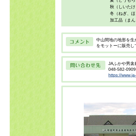
夏（とうもろ
目
秋（しいたけ
冬（ねぎ、ほ
加工品（まん
コメント
中山間地の地形を生
をモットーに販売し
問い合わせ先
JAふかや男
048-582-0909
https://www.ja