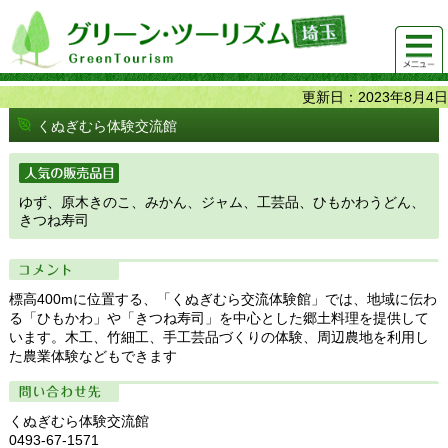
グリーンツーリズム埼玉 緑豊かな農山村で 楽しく！
メニュ
美味しく！
ー
更新日：2023年8月4日
くぬぎむら体験交流館
人気の販売品目
ゆず、原木きのこ、みかん、ジャム、工芸品、ひもかわうどん、
きつね寿司
コメント
標高400mに位置する、「くぬぎむら交流体験館」では、地域に伝わ
る「ひもかわ」や「きつね寿司」を中心とした郷土料理を提供して
います。木工、竹細工、手工芸品づくりの体験、周辺農地を利用し
た農業体験などもできます
問い合わせ先
くぬぎむら体験交流館
0493-67-1571