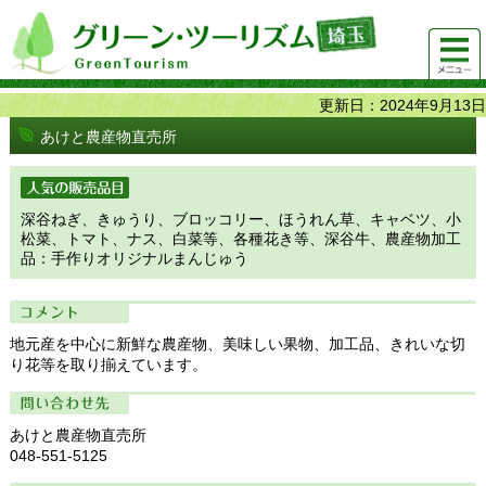
グリーンツーリズム埼玉 緑豊かな農山村で 楽しく！
メニュ
美味しく！
ー
更新日：2024年9月13日
あけと農産物直売所
人気の販売品目
深谷ねぎ、きゅうり、ブロッコリー、ほうれん草、キャベツ、小
松菜、トマト、ナス、白菜等、各種花き等、深谷牛、農産物加工
品：手作りオリジナルまんじゅう
コメント
地元産を中心に新鮮な農産物、美味しい果物、加工品、きれいな切
り花等を取り揃えています。
問い合わせ先
あけと農産物直売所
048-551-5125