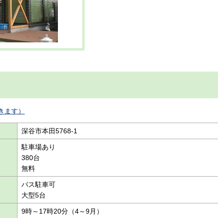
きます）
深谷市本田5768-1
駐車場あり
380台
無料
バス駐車可
大型5台
9時～17時20分（4～9月）