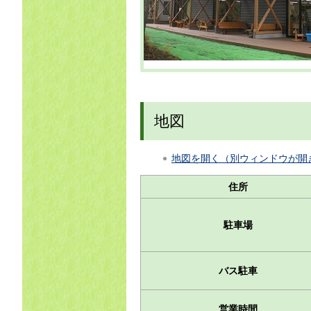
地図
地図を開く（別ウィンドウが開
住所
駐車場
バス駐車
営業時間