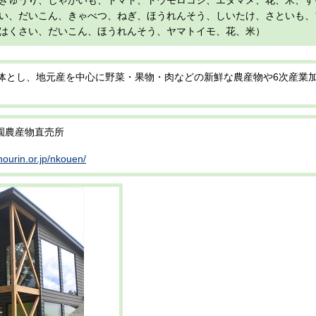
きゅうり、じゃがいも、トマト、トウモロコシ、エダマメ、花、米、す
い、だいこん、きゃべつ、ねぎ、ほうれんそう、しいたけ、さといも、
はくさい、だいこん、ほうれんそう、ヤマトイモ、花、米）
体とし、地元産を中心に野菜・果物・肉などの新鮮な農産物や6次産業
園農産物直売所
nourin.or.jp/nkouen/