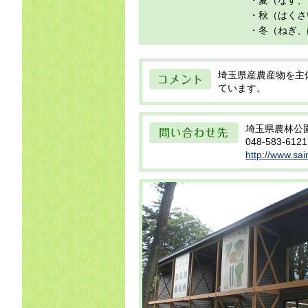
・夏（なす、
目
・秋（はくさ
・冬（ねぎ、
コメント
埼玉県産農産物を主
ています。
問い合わせ先
埼玉県農林公
048-583-6121
http://www.sai