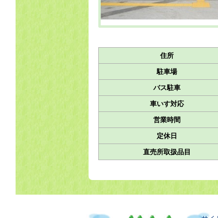
住所
駐車場
バス駐車
車いす対応
営業時間
定休日
直売所取扱品目