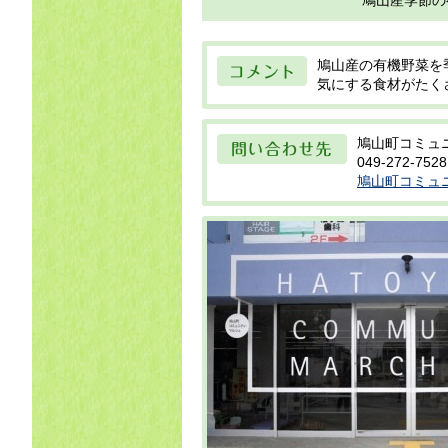
鳩山産季節の
目
コメント
鳩山産の有機野菜を
気にする食材がたく
問い合わせ先
鳩山町コミュ
049-272-7528
鳩山町コミュ