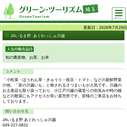
グリーンツーリズム埼玉 緑豊かな農山村で 楽しく！
メニュ
美味しく！
ー
更新日：2026年7月29日
JAいるま野 あぐれっしゅ川越
人気の販売品目
旬の農産物、お茶、お米
コメント
「小松菜・ほうれん草・きゅうり・枝豆・トマト」などの新鮮野菜
の他、「富の川越いも」と称されるさつまいもが人気です。川越の
お土産品も取り扱っており、小江戸川越の蔵造りの街並みや時の鐘
などの散策にもアクセスが良い直売所です。皆様のご来店をお待ち
しております。
問い合わせ先
JAいるま野 あぐれっしゅ川越
049-227-0831