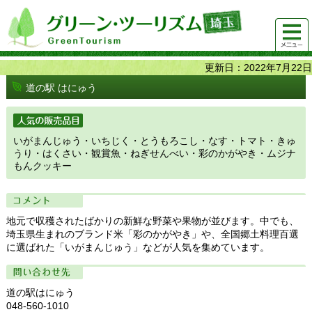
グリーンツーリズム埼玉 緑豊かな農山村で 楽しく！
メニュ
美味しく！
ー
更新日：2022年7月22日
道の駅 はにゅう
人気の販売品目
いがまんじゅう・いちじく・とうもろこし・なす・トマト・きゅ
うり・はくさい・観賞魚・ねぎせんべい・彩のかがやき・ムジナ
もんクッキー
コメント
地元で収穫されたばかりの新鮮な野菜や果物が並びます。中でも、
埼玉県生まれのブランド米「彩のかがやき」や、全国郷土料理百選
に選ばれた「いがまんじゅう」などが人気を集めています。
問い合わせ先
道の駅はにゅう
048-560-1010