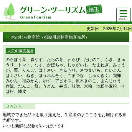
グリーンツーリズム埼玉 緑豊かな農山村で 楽しく！
メニュ
美味しく！
ー
更新日：2026年7月14日
木のむら物産館（都幾川農林産物直売所）
人気の販売品目
のらぼう菜、青なす、たらの芽、わらび、たけのこ、ふき、きゅ
うり、トマト、なす、かぼちゃ、じゃがいも、たまねぎ、みょう
が、栗、りんご、はくさい、きゅうり、さつまいも、だいこん、
はくさい、ねぎ、ほうれんそう、こまつな、しゅんぎく、鶏卵、
みかん、福みかん、ゆず、アピオス、原木きのこ、まんじゅう、
赤飯、だんご、餅、うどん、弁当、味噌、米粉、地粉小麦粉、そ
ば粉、陳皮
コメント
地域でできた品々を取り揃えた、生産者のまごころをお届けする直
売所です。
いつも新鮮な品物がいっぱいです