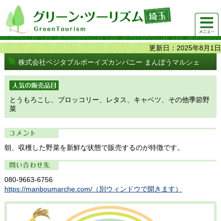
グリーンツーリズム埼玉 緑豊かな農山村で 楽しく！
メニュ
美味しく！
ー
更新日：2025年8月1日
株式会社ベジタブルボーイズカンパニー まんぼうマルシェ
人気の販売品目
とうもろこし、ブロッコリー、レタス、キャベツ、その他季節野
菜
コメント
朝、収穫した野菜を新鮮な状態で販売するのが特徴です。
問い合わせ先
080-9663-6756
https://manboumarche.com/（別ウィンドウで開きます）