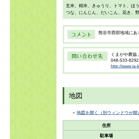
目
玄米、精米、きゅうり、トマト、ほう
つな、にんじん、だいこん、花き、
コメント
熊谷市西部地域にあ
問い合わせ先
くまがや農協
048-533-8292
http://www.ja
地図
地図を開く（別ウィンドウが開
住所
駐車場