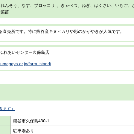
れんそう、なす、ブロッコリ-、きゃべつ、ねぎ、はくさい、いちご、
野菜苗
る直売所です。特に熊谷産キヌヒカリや彩のかがやきが人気です。
 ふれあいセンター久保島店
-kumagaya.or.jp/farm_stand/
きます）
熊谷市久保島430-1
駐車場あり