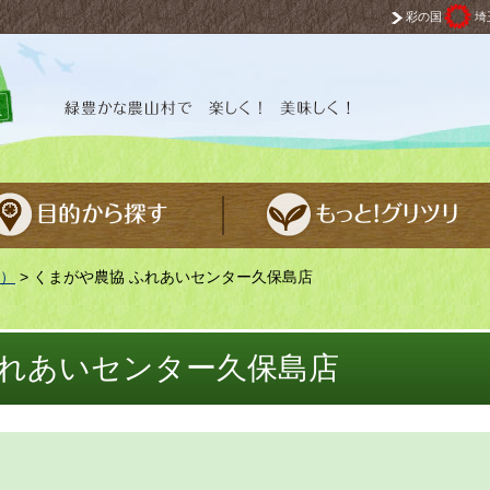
彩の国
埼
 楽しく！ 美味しく！
）
> くまがや農協 ふれあいセンター久保島店
ふれあいセンター久保島店