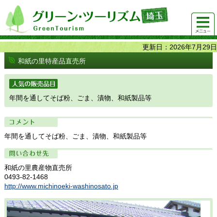
グリーンツーリズム埼玉 緑豊かな農山村で 楽しく！
メニュ
美味しく！
ー
更新日：2026年7月29日
和紙の里特産品直売所
人気の販売品目
年間を通してそば粉、ごま、漬物、和紙製品等
コメント
年間を通してそば粉、ごま、漬物、和紙製品等
問い合わせ先
和紙の里農産物直売所
0493-82-1468
http://www.michinoeki-washinosato.jp