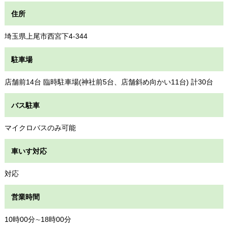
住所
埼玉県上尾市西宮下4-344
駐車場
店舗前14台 臨時駐車場(神社前5台、店舗斜め向かい11台) 計30台
バス駐車
マイクロバスのみ可能
車いす対応
対応
営業時間
10時00分∼18時00分