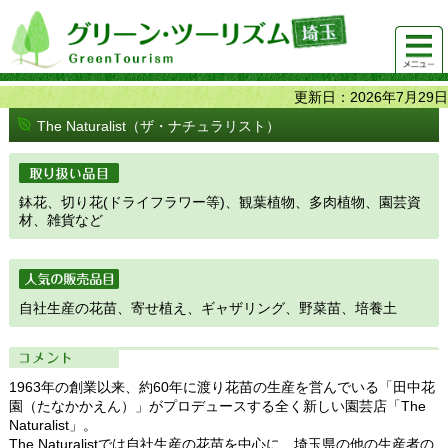
グリーンツーリズム埼玉 緑豊かな農山村で 楽しく！
メニュ
美味しく！
ー
更新日：2026年7月29日
The Naturalist（ザ・ナチュラリスト）
取り扱い品目
鉢花、切り花(ドライフラワー等)、観葉植物、多肉植物、園芸資
材、雑貨など
人気の販売品目
自社生産の花苗、寄せ植え、ギャザリング、野菜苗、培養土
コメント
1963年の創業以来、約60年に渡り花苗の生産を営んでいる「田中花
園（たなかかえん）」がプロデュースする全く新しい園芸店「The
Naturalist」。
The Naturalistでは自社生産の花苗を中心に、埼玉県の他の生産者の