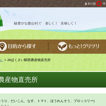
彩の国
埼
 楽しく！ 美味しく！
）
> JAほくさい騎西農産物直売所
西農産物直売所
ゅうり、だいこん、なす、トマト、ほうれんそう、ブロッコリー)