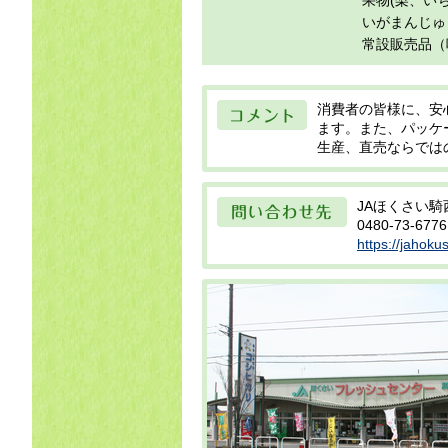
果物(梨、い
目
いがまんじゅ
常設販売品（
コメント
消費者の皆様に、安
ます。また、パッケ
生産、直売ならでは
問い合わせ先
JAほくさい
0480-73-6776
https://jahoku