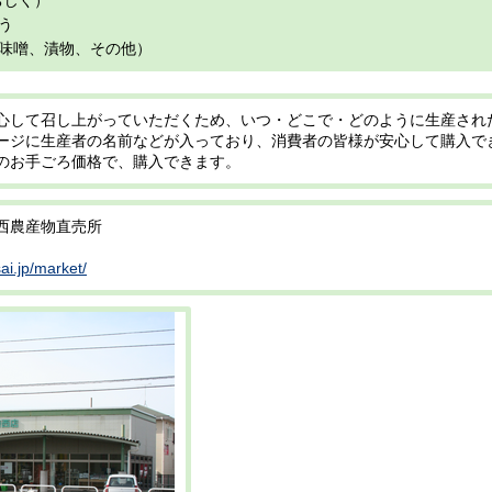
ちじく）
う
味噌、漬物、その他）
心して召し上がっていただくため、いつ・どこで・どのように生産され
ージに生産者の名前などが入っており、消費者の皆様が安心して購入で
のお手ごろ価格で、購入できます。
騎西農産物直売所
sai.jp/market/