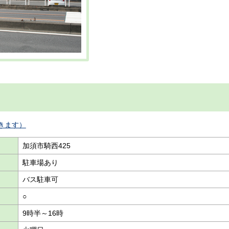
きます）
加須市騎西425
駐車場あり
バス駐車可
○
9時半～16時