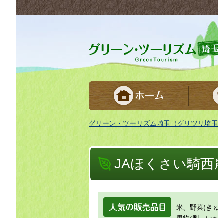
グリーンツーリズム埼玉 緑豊かな農山村で
グリーン・ツーリズム埼玉（グリツリ埼玉
JAほくさい騎
人気の販売品
米、野菜(き