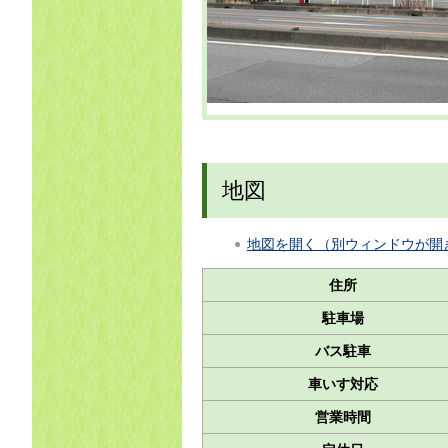
地図
地図を開く（別ウィンドウが開
住所
駐車場
バス駐車
車いす対応
営業時間