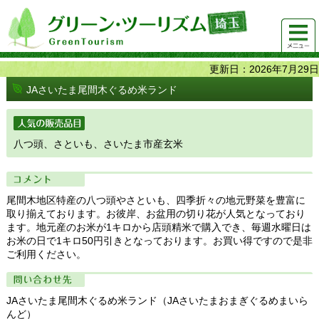
グリーンツーリズム埼玉 緑豊かな農山村で 楽しく！
メニュ
美味しく！
ー
更新日：2026年7月29日
JAさいたま尾間木ぐるめ米ランド
人気の販売品目
八つ頭、さといも、さいたま市産玄米
コメント
尾間木地区特産の八つ頭やさといも、四季折々の地元野菜を豊富に
取り揃えております。お彼岸、お盆用の切り花が人気となっており
ます。地元産のお米が1キロから店頭精米で購入でき、毎週水曜日は
お米の日で1キロ50円引きとなっております。お買い得ですので是非
ご利用ください。
問い合わせ先
JAさいたま尾間木ぐるめ米ランド（JAさいたまおまぎぐるめまいら
んど）