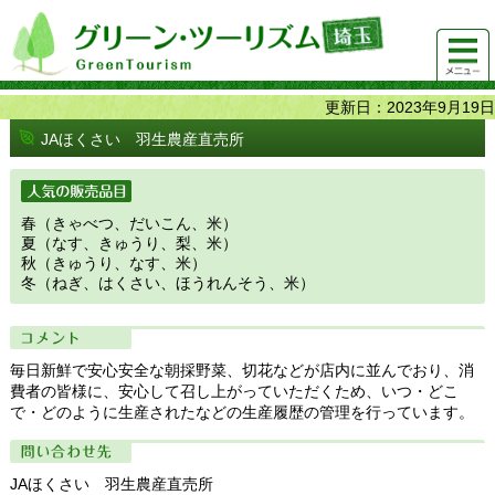
グリーンツーリズム埼玉 緑豊かな農山村で 楽しく！
メニュ
美味しく！
ー
更新日：2023年9月19日
JAほくさい 羽生農産直売所
人気の販売品目
春（きゃべつ、だいこん、米）
夏（なす、きゅうり、梨、米）
秋（きゅうり、なす、米）
冬（ねぎ、はくさい、ほうれんそう、米）
コメント
毎日新鮮で安心安全な朝採野菜、切花などが店内に並んでおり、消
費者の皆様に、安心して召し上がっていただくため、いつ・どこ
で・どのように生産されたなどの生産履歴の管理を行っています。
問い合わせ先
JAほくさい 羽生農産直売所