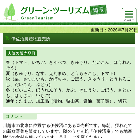
グリーンツーリズム埼玉 緑豊かな農山村で 楽しく！
メニュ
美味しく！
ー
更新日：2026年7月29日
伊佐沼農産物直売所
人気の販売品目
春（トマト、いちご、きゃべつ、きゅうり、だいこん、ほうれん
そう）
夏（きゅうり、なす、えだまめ、とうもろこし、トマト)
秋（栗、さつまいも、かぼちゃ、ごぼう、きゅうり、とうもろこ
し、だいこん、ぶどう)
冬（だいこん、ほうれんそう、かぶ、きゅうり、ごぼう、さとい
も、はくさい、いちご)
通年：たまご、加工品（漬物、狭山茶、醤油、菓子類）、切花
コメント
川越市の北東に位置する伊佐沼にある直売所です。毎朝、獲れたて
の新鮮野菜を販売しています。隣のうどん処「伊佐沼庵」でも地産
地消の食材を使っています。是非、ご来店ください。