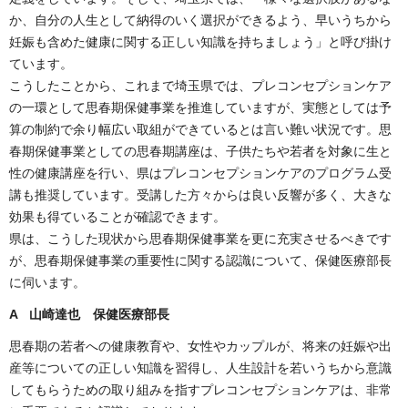
か、自分の人生として納得のいく選択ができるよう、早いうちから
妊娠も含めた健康に関する正しい知識を持ちましょう」と呼び掛け
ています。
こうしたことから、これまで埼玉県では、プレコンセプションケア
の一環として思春期保健事業を推進していますが、実態としては予
算の制約で余り幅広い取組ができているとは言い難い状況です。思
春期保健事業としての思春期講座は、子供たちや若者を対象に生と
性の健康講座を行い、県はプレコンセプションケアのプログラム受
講も推奨しています。受講した方々からは良い反響が多く、大きな
効果も得ていることが確認できます。
県は、こうした現状から思春期保健事業を更に充実させるべきです
が、思春期保健事業の重要性に関する認識について、保健医療部長
に伺います。
A 山崎達也 保健医療部長
思春期の若者への健康教育や、女性やカップルが、将来の妊娠や出
産等についての正しい知識を習得し、人生設計を若いうちから意識
してもらうための取り組みを指すプレコンセプションケアは、非常