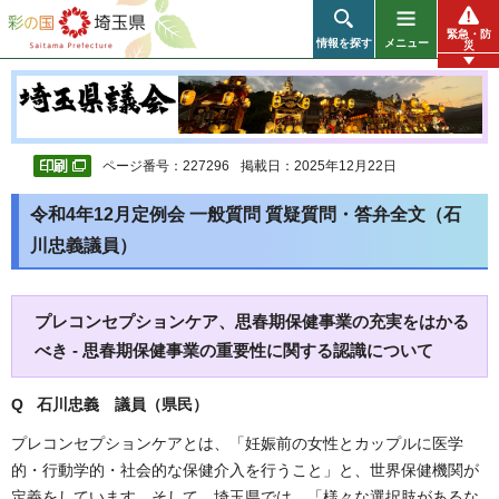
彩の国 埼玉県
緊急・防
情報を探す
メニュー
災
ページ番号：227296
掲載日：2025年12月22日
令和4年12月定例会 一般質問 質疑質問・答弁全文（石
川忠義議員）
プレコンセプションケア、思春期保健事業の充実をはかる
べき - 思春期保健事業の重要性に関する認識について
Q 石川忠義 議員（県民）
プレコンセプションケアとは、「妊娠前の女性とカップルに医学
的・行動学的・社会的な保健介入を行うこと」と、世界保健機関が
定義をしています。そして、埼玉県では、「様々な選択肢があるな