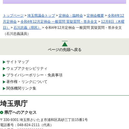
トップページ
>
埼玉県議会トップ
>
定例会・臨時会
>
定例会概要
>
令和4年12
月定例会
>
令和4年12月定例会 一般質問 質疑質問・答弁全文
>
12月8日（木曜
日）
>
石川忠義（県民）
> 令和4年12月定例会 一般質問 質疑質問・答弁全文
（石川忠義議員）
ページの先頭へ戻る
サイトマップ
ウェブアクセシビリティ
プライバシーポリシー・免責事項
著作権・リンクについて
関係機関リンク集
埼玉県庁
県庁へのアクセス
〒330-9301 埼玉県さいたま市浦和区高砂三丁目15番1号
電話番号：048-824-2111（代表）