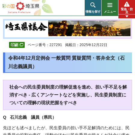
彩の国 埼玉県
緊急・防
情報を探す
メニュー
災
ページ番号：227291
掲載日：2025年12月22日
令和4年12月定例会 一般質問 質疑質問・答弁全文（石
川忠義議員）
社会への民生委員制度の理解促進を進め、担い手不足を解
消すべき - 広くアンケートなどを実施し、民生委員制度に
ついての理解の現状把握をすべき
Q 石川忠義 議員（県民）
先ほども述べましたが、民生委員の担い手不足解消のためには、民
生委員の役割や責任、活動のほかに民生委員の皆さんが社会に求め