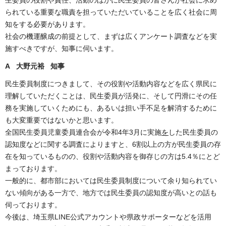
られている重要な職責を担っていただいていることを広く社会に周
知をする必要があります。
社会の機運醸成の前提として、まずは広くアンケート調査などを実
施すべきですが、知事に伺います。
A 大野元裕 知事
民生委員制度につきまして、その役割や活動内容などを広く県民に
理解していただくことは、民生委員が活発に、そして円滑にその任
務を実施していくためにも、あるいは担い手不足を解消するために
も大変重要ではないかと思います。
全国民生委員児童委員連合会が令和4年3月に実施
を
した民生委員の
認知度などに関する調査によりますと、6割以上の方が民生委員の存
在を知っているものの、役割や活動内容を御存じの方は5.4％にとど
まっております。
一般的に、都市部においては民生委員制度について余り知られてい
ない傾向がある一方で、地方では民生委員の認知度が高いとの話も
伺っております。
今後は、埼玉県LINE公式アカウントや県政サポーターなどを活用