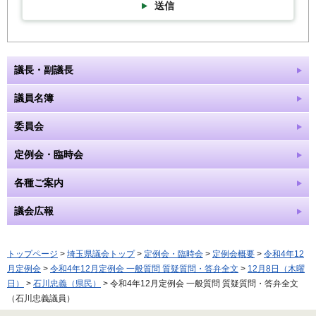
送信
議長・副議長
議員名簿
委員会
定例会・臨時会
各種ご案内
議会広報
トップページ
>
埼玉県議会トップ
>
定例会・臨時会
>
定例会概要
>
令和4年12
月定例会
>
令和4年12月定例会 一般質問 質疑質問・答弁全文
>
12月8日（木曜
日）
>
石川忠義（県民）
> 令和4年12月定例会 一般質問 質疑質問・答弁全文
（石川忠義議員）