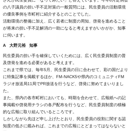
の八子議員の担い手不足対策の一般質問には、民生委員の活動環境
の優良事例を市町村に紹介するとのことでした。
活動環境の整備に加え、広く若者に制度の周知、啓発を進めること
が将来の担い手不足解消の一助になると考えますがいかがか、知事
に伺います。
A 大野元裕 知事
民生委員の担い手を確保していくためには、広く民生委員制度の普
及啓発を進める必要があると考えます。
これまで県では、毎年5月、民生委員の日に合わせて、彩の国だより
に特集記事を掲載するほか、FM-NACK5や県内のコミュニティFM
ラジオ放送局11局でPR放送を行うなど、啓発に努めてまいりまし
た。
また、県内の各市町村においても、時期を合わせて、広報紙への記
事掲載や啓発用チラシの各戸配布を行うなど、民生委員制度の積極
的な広報に取り組んでいるところです。
しかしながら先ほど申し上げたとおり、民生委員の役割に関する認
知度の低さに鑑みれば、これまでの広報にとどまってはならないと