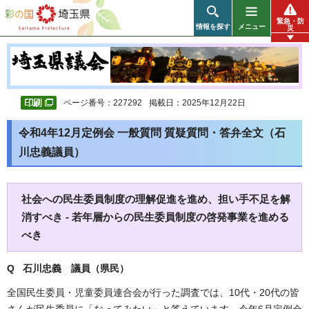
彩の国 埼玉県
緊急・防
情報を探す
メニュー
災
ページ番号：227292
掲載日：2025年12月22日
令和4年12月定例会 一般質問 質疑質問・答弁全文（石
川忠義議員）
社会への民生委員制度の理解促進を進め、担い手不足を解
消すべき - 若年層からの民生委員制度の啓発事業を進める
べき
Q 石川忠義 議員（県民）
全国民生委員・児童委員連合会が行った調査では、10代・20代の皆
さんが民生委員に「なってみたい」と答えています。今年6月定例会