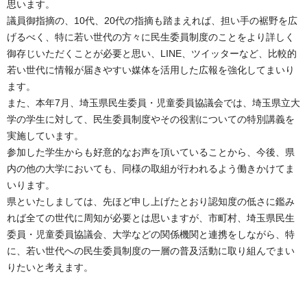
思います。
議員御指摘の、10代、20代の指摘も踏まえれば、担い手の裾野を広
げるべく、特に若い世代の方々に民生委員制度のことをより詳しく
御存じいただくことが必要と思い、LINE、ツイッターなど、比較的
若い世代に情報が届きやすい媒体を活用した広報を強化してまいり
ます。
また、本年7月、埼玉県民生委員・児童委員協議会では、埼玉県立大
学の学生に対して、民生委員制度やその役割についての特別講義を
実施しています。
参加した学生からも好意的なお声を頂いていることから、今後、県
内の他の大学においても、同様の取組が行われるよう働きかけてま
いります。
県といたしましては、先ほど申し上げたとおり認知度の低さに鑑み
れば全ての世代に周知が必要とは思いますが、市町村、埼玉県民生
委員・児童委員協議会、大学などの関係機関と連携をしながら、特
に、若い世代への民生委員制度の一層の普及活動に取り組んでまい
りたいと考えます。