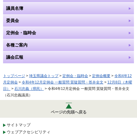
議員名簿
委員会
定例会・臨時会
各種ご案内
議会広報
トップページ
>
埼玉県議会トップ
>
定例会・臨時会
>
定例会概要
>
令和4年12
月定例会
>
令和4年12月定例会 一般質問 質疑質問・答弁全文
>
12月8日（木曜
日）
>
石川忠義（県民）
> 令和4年12月定例会 一般質問 質疑質問・答弁全文
（石川忠義議員）
ページの先頭へ戻る
サイトマップ
ウェブアクセシビリティ