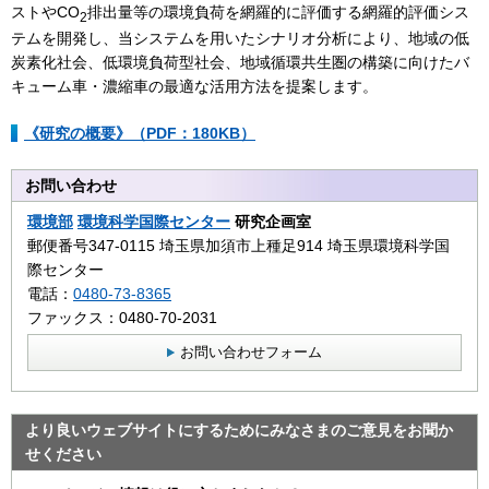
ストやCO
排出量等の環境負荷を網羅的に評価する網羅的評価シス
2
テムを開発し、当システムを用いたシナリオ分析により、地域の低
炭素化社会、低環境負荷型社会、地域循環共生圏の構築に向けたバ
キューム車・濃縮車の最適な活用方法を提案します。
《研究の概要》（PDF：180KB）
お問い合わせ
環境部
環境科学国際センター
研究企画室
郵便番号347-0115 埼玉県加須市上種足914 埼玉県環境科学国
際センター
電話：
0480-73-8365
ファックス：0480-70-2031
お問い合わせフォーム
より良いウェブサイトにするためにみなさまのご意見をお聞か
せください