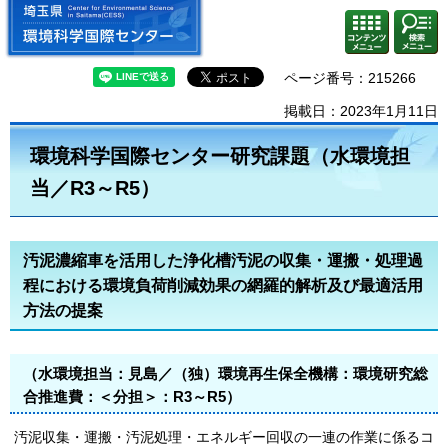
埼玉県 環境科学国際センター
検索・
コンテ
共通メ
ンツメ
ニュー
ニュー
ページ番号：215266
掲載日：2023年1月11日
環境科学国際センター研究課題（水環境担
当／R3～R5）
汚泥濃縮車を活用した浄化槽汚泥の収集・運搬・処理過
程における環境負荷削減効果の網羅的解析及び最適活用
方法の提案
（水環境担当：見島／（独）環境再生保全機構：環境研究総
合推進費：＜分担＞：R3～R5）
汚泥収集・運搬・汚泥処理・エネルギー回収の一連の作業に係るコ