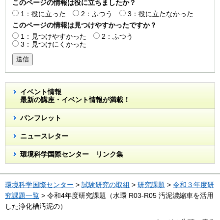
このページの情報は役に立ちましたか？
1：役に立った
2：ふつう
3：役に立たなかった
このページの情報は見つけやすかったですか？
1：見つけやすかった
2：ふつう
3：見つけにくかった
送信
イベント情報
最新の講座・イベント情報が満載！
パンフレット
ニュースレター
環境科学国際センター リンク集
環境科学国際センター
>
試験研究の取組
>
研究課題
>
令和３年度研
究課題一覧
> 令和4年度研究課題（水環 R03-R05 汚泥濃縮車を活用
した浄化槽汚泥の）