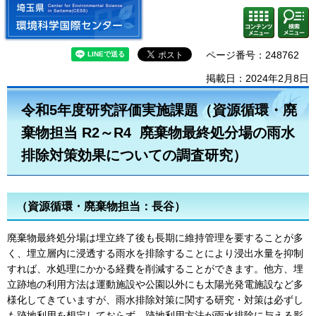
埼玉県 環境科学国際センター
検索・
コンテ
共通メ
ンツメ
ニュー
ニュー
ページ番号：248762
掲載日：2024年2月8日
令和5年度研究評価実施課題（資源循環・廃
棄物担当 R2～R4 廃棄物最終処分場の雨水
排除対策効果についての調査研究）
（資源循環・廃棄物担当：長谷）
廃棄物最終処分場は埋立終了後も長期に維持管理を要することが多
く、埋立層内に浸透する雨水を排除することにより浸出水量を抑制
すれば、水処理にかかる経費を削減することができます。他方、埋
立跡地の利用方法は運動施設や公園以外にも太陽光発電施設など多
様化してきていますが、雨水排除対策に関する研究・対策は必ずし
も跡地利用を想定しておらず、跡地利用方法が雨水排除に与える影