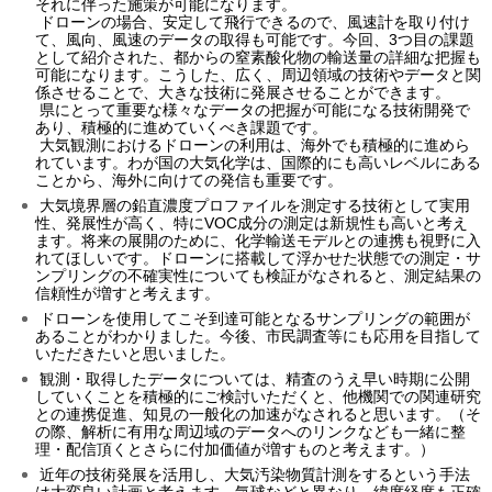
それに伴った施策が可能になります。
ドローンの場合、安定して飛行できるので、風速計を取り付け
て、風向、風速のデータの取得も可能です。今回、3つ目の課題
として紹介された、都からの窒素酸化物の輸送量の詳細な把握も
可能になります。こうした、広く、周辺領域の技術やデータと関
係させることで、大きな技術に発展させることができます。
県にとって重要な様々なデータの把握が可能になる技術開発で
あり、積極的に進めていくべき課題です。
大気観測におけるドローンの利用は、海外でも積極的に進めら
れています。わが国の大気化学は、国際的にも高いレベルにある
ことから、海外に向けての発信も重要です。
大気境界層の鉛直濃度プロファイルを測定する技術として実用
性、発展性が高く、特にVOC成分の測定は新規性も高いと考え
ます。将来の展開のために、化学輸送モデルとの連携も視野に入
れてほしいです。ドローンに搭載して浮かせた状態での測定・サ
ンプリングの不確実性についても検証がなされると、測定結果の
信頼性が増すと考えます。
ドローンを使用してこそ到達可能となるサンプリングの範囲が
あることがわかりました。今後、市民調査等にも応用を目指して
いただきたいと思いました。
観測・取得したデータについては、精査のうえ早い時期に公開
していくことを積極的にご検討いただくと、他機関での関連研究
との連携促進、知見の一般化の加速がなされると思います。（そ
の際、解析に有用な周辺域のデータへのリンクなども一緒に整
理・配信頂くとさらに付加価値が増すものと考えます。）
近年の技術発展を活用し、大気汚染物質計測をするという手法
は大変良い計画と考えます。気球などと異なり、緯度経度も正確