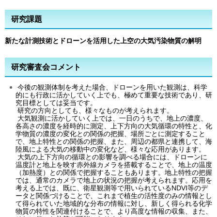
研究課題
新たな計測技術とドローンを活用した上空の大気汚染物質の解明
研究審査会コメント
今後の観測体制を考えた場合、ドローンを用いた観測は、科学
的にも行政に活かしていく上でも、極めて重要な技術であり、研
究目標としては妥当です。
研究の方向としても、様々なものが考えられます。
大気観測に活かしていく上では、一日のうちで、地上の濃度、
各高さの濃度を経時的に測定、上下方向の大気循環の特性と、化
学物質の濃度の変化との関係の把握、場所ごとに測定すること
で、地上特性との関係の把握、また、周辺の都県と連携して、海
陸風による大気の移動中の変化など、様々な応用があります。
大気の上下方向の循環との影響を調べる場合には、ドローンに
温度計と地上を映す赤外線カメラを搭載することで、地上の温度
（加熱度）との関係で把握することもあります。地上特性の把握
では、通常のカメラで地上の状況の把握が考えられます。応用を
考える上では、既に、衛星観測等で用いられているNDVI等のデ
ータと関係づけることで、これまで植生の活性度のみの情報とし
て得られていた地域的な分布の情報に対し、新しく得られる化学
物質の特性を関連付けることで、より高度な情報の収集、また、