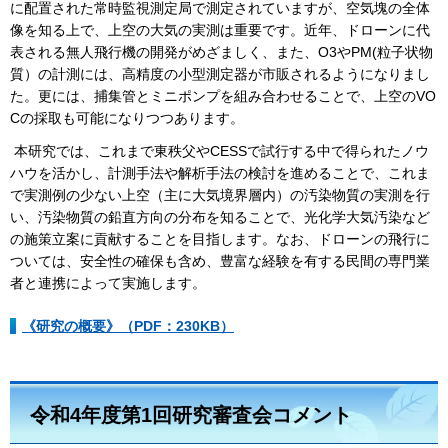
に配置された常時監視測定局で測定されていますが、空気塊の全体
像を知る上で、上空の大気の実測は重要です。近年、ドローンに代
表される無人飛行機の開発がめざましく、また、O3やPM(粒子状物
質）の計測には、高精度の小型測定器が市販されるようになりまし
た。更には、捕集管とミニポンプを組み合わせることで、上空のVO
Cの採取も可能になりつつあります。
本研究では、これまで東秩父やCESSで試行する中で得られたノウ
ハウを活かし、計測手法や解析手法の検討を進めることで、これま
で実測例の少ない上空（主に大気境界層内）の汚染物質の実測を行
い、汚染物質の鉛直方向の分布を知ることで、光化学大気汚染など
の施策立案に貢献することを目指します。なお、ドローンの飛行に
ついては、安全性の確保も含め、豊富な経験を有する民間の専門業
者と連携によって実施します。
《研究の概要》（PDF：230KB）
令和4年度第1回研究審査会コメント