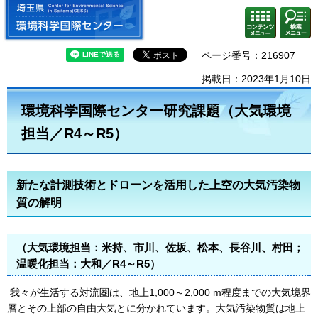
埼玉県 環境科学国際センター
検索・
コンテ
共通メ
ンツメ
ニュー
ニュー
ページ番号：216907
掲載日：2023年1月10日
環境科学国際センター研究課題（大気環境
担当／R4～R5）
新たな計測技術とドローンを活用した上空の大気汚染物
質の解明
（大気環境担当：米持、市川、佐坂、松本、長谷川、村田；
温暖化担当：大和／R4～R5）
我々が生活する対流圏は、地上1,000～2,000 m程度までの大気境界
層とその上部の自由大気とに分かれています。大気汚染物質は地上