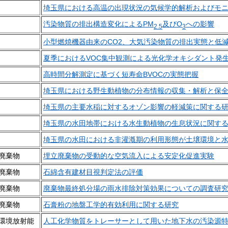
埼玉県における高温の出現状況の気候学的解析およびモ
汚染物質の排出構造変化によるPM
及びO
への影響
2.5
3
小型燃焼機器由来のCO2、大気汚染物質の排出実態と低
夏季におけるVOC集中観測による光化学オキシダント発
高時間分解測定に基づく短寿命BVOCの実態把握
埼玉県における野生動植物の分布情報の収集・解析と保
埼玉県の主要水稲に対するオゾン影響の軽減策に関する
埼玉県の水田地帯における水生動植物の生息状況に関す
埼玉県の水田における非灌漑期の利用形態が土壌環境と
廃棄物
埋立廃棄物の受動的な空気流入による安定化促進実験
廃棄物
石
綿含有建材目視判定法の評価
廃棄物
廃棄物最終処分場の雨水排除対策効果についての調査研
廃棄物
石膏粉の地盤工学的有効利用に関する研究
環境放射能
人工化学物質をトレーサーとして用いた地下水の汚染源