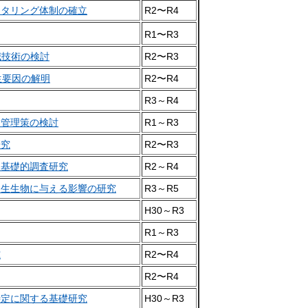
ニタリング体制の確立
R2〜R4
R1〜R3
減技術の検討
R2〜R3
生要因の解明
R2〜R4
R3～R4
全管理策の検討
R1～R3
研究
R2〜R3
る基礎的調査研究
R2～R4
水生生物に与える影響の研究
R3～R5
H30～R3
R1～R3
究
R2〜R4
R2〜R4
特定に関する基礎研究
H30～R3