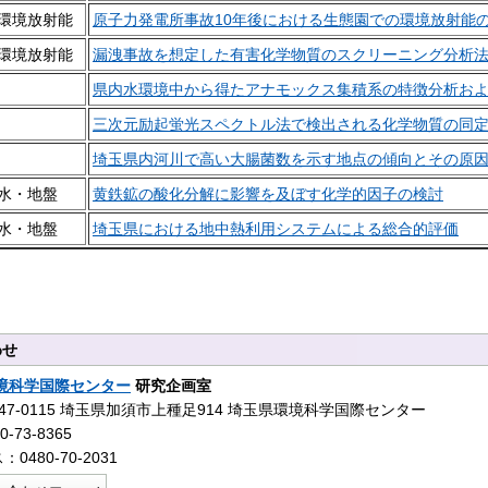
環境放射能
原子力発電所事故10年後における生態園での環境放射能
環境放射能
漏洩事故を想定した有害化学物質のスクリーニング分析
県内水環境中から得たアナモックス集積系の特徴分析お
三次元励起蛍光スペクトル法で検出される化学物質の同
埼玉県内河川で高い大腸菌数を示す地点の傾向とその原
水・地盤
黄鉄鉱の酸化分解に影響を及ぼす化学的因子の検討
水・地盤
埼玉県における地中熱利用システムによる総合的評価
わせ
境科学国際センター
研究企画室
47-0115 埼玉県加須市上種足914 埼玉県環境科学国際センター
-73-8365
0480-70-2031