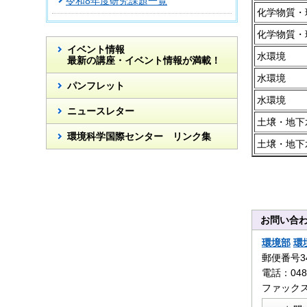
令和8年度研究課題一覧
化学物質・
化学物質・
イベント情報
水環境
最新の講座・イベント情報が満載！
水環境
パンフレット
水環境
ニュースレター
土壌・地下
環境科学国際センター リンク集
土壌・地下
お問い合
環境部
環
郵便番号3
電話：0480
ファックス：