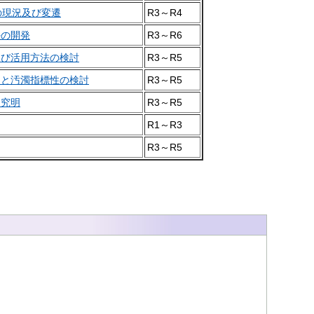
の現況及び変遷
R3～R4
法の開発
R3～R6
よび活用方法の検討
R3～R5
定と汚濁指標性の検討
R3～R5
因究明
R3～R5
R1～R3
R3～R5