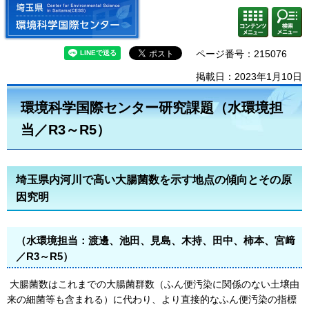
埼玉県 環境科学国際センター
検索・
コンテ
共通メ
ンツメ
ニュー
ニュー
ページ番号：215076
掲載日：2023年1月10日
環境科学国際センター研究課題（水環境担
当／R3～R5）
埼玉県内河川で高い大腸菌数を示す地点の傾向とその原
因究明
（水環境担当：渡邊、池田、見島、木持、田中、柿本、宮﨑
／R3～R5）
大腸菌数はこれまでの大腸菌群数（ふん便汚染に関係のない土壌由
来の細菌等も含まれる）に代わり、より直接的なふん便汚染の指標