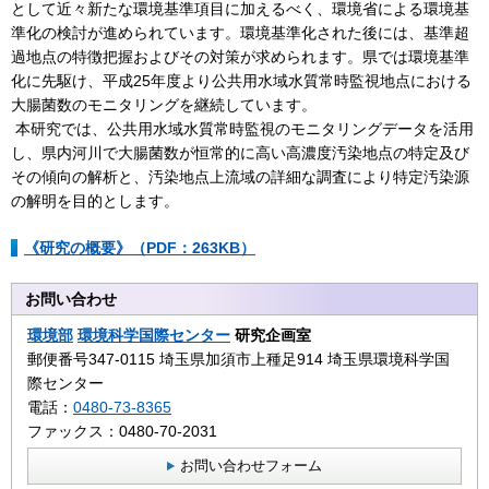
として近々新たな環境基準項目に加えるべく、環境省による環境基
準化の検討が進められています。環境基準化された後には、基準超
過地点の特徴把握およびその対策が求められます。県では環境基準
化に先駆け、平成25年度より公共用水域水質常時監視地点における
大腸菌数のモニタリングを継続しています。
本研究では、公共用水域水質常時監視のモニタリングデータを活用
し、県内河川で大腸菌数が恒常的に高い高濃度汚染地点の特定及び
その傾向の解析と、汚染地点上流域の詳細な調査により特定汚染源
の解明を目的とします。
《研究の概要》（PDF：263KB）
お問い合わせ
環境部
環境科学国際センター
研究企画室
郵便番号347-0115 埼玉県加須市上種足914 埼玉県環境科学国
際センター
電話：
0480-73-8365
ファックス：0480-70-2031
お問い合わせフォーム