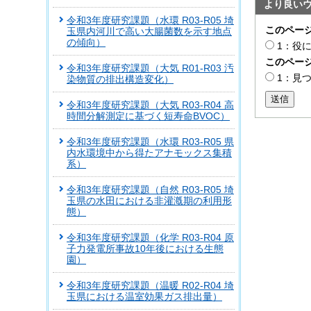
より良い
令和3年度研究課題（水環 R03-R05 埼
このペー
玉県内河川で高い大腸菌数を示す地点
の傾向）
1：役
このペー
令和3年度研究課題（大気 R01-R03 汚
1：見
染物質の排出構造変化）
送信
令和3年度研究課題（大気 R03-R04 高
時間分解測定に基づく短寿命BVOC）
令和3年度研究課題（水環 R03-R05 県
内水環境中から得たアナモックス集積
系）
令和3年度研究課題（自然 R03-R05 埼
玉県の水田における非灌漑期の利用形
態）
令和3年度研究課題（化学 R03-R04 原
子力発電所事故10年後における生態
園）
令和3年度研究課題（温暖 R02-R04 埼
玉県における温室効果ガス排出量）