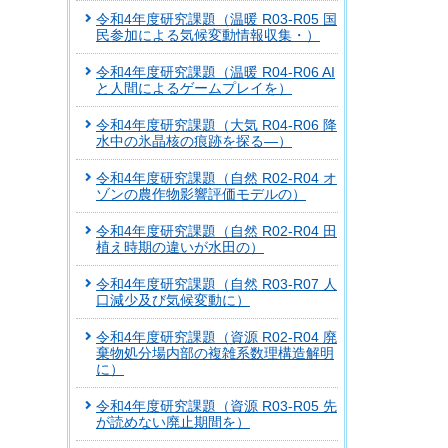
令和4年度研究課題（温暖 R03-R05 国
民参加による気候変動情報収集・）
令和4年度研究課題（温暖 R04-R06 AI
と人間によるゲームプレイを）
令和4年度研究課題（大気 R04-R06 降
水中の氷晶核の痕跡を探る―）
令和4年度研究課題（自然 R02-R04 オ
ゾンの農作物影響評価モデルの）
令和4年度研究課題（自然 R02-R04 田
植え時期の違いが水田の）
令和4年度研究課題（自然 R03-R07 人
口減少及び気候変動に）
令和4年度研究課題（資源 R02-R04 廃
棄物処分場内部の複雑系数理構造解明
に）
令和4年度研究課題（資源 R03-R05 先
が読めない廃止期間を）