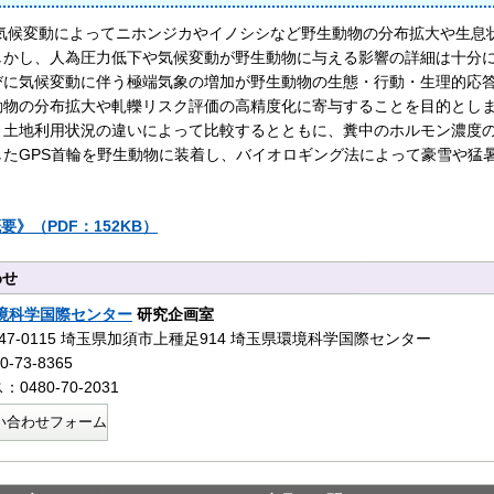
気候変動によってニホンジカやイノシシなど野生動物の分布拡大や生息
しかし、人為圧力低下や気候変動が野生動物に与える影響の詳細は十分
びに気候変動に伴う極端気象の増加が野生動物の生態・行動・生理的応
動物の分布拡大や軋轢リスク評価の高精度化に寄与することを目的とし
、土地利用状況の違いによって比較するとともに、糞中のホルモン濃度
したGPS首輪を野生動物に装着し、バイオロギング法によって豪雪や猛
要》（PDF：152KB）
わせ
境科学国際センター
研究企画室
47-0115 埼玉県加須市上種足914 埼玉県環境科学国際センター
-73-8365
0480-70-2031
い合わせフォーム