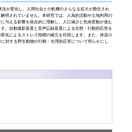
状況が変化し、人間社会との軋轢のさらなる拡大が懸念され
に解明されていません。本研究では、人為的活動や土地利用の
答に与える影響を統合的に理解し、人口減少と気候変動が進む
ます。自動撮影装置と音声記録装置による生態・行動的応答を
の変化によるストレス指標の確立を目指します。また、体温ロ
暑に対する野生動物の行動・生理的応答について明らかにし