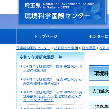
埼玉県 環境科学国際センター
トップページ
センターに
環境科学国際センター
>
試験研究の取組
>
研究課題
>
令和
令和３年度研究課題一覧
令和3年度研究課題（自然 R02-R04 埼
玉県の水田地帯）
環境科
令和3年度研究課題（資源 R01-R03 石
綿含有建材目視判定法）
人口減少
令和3年度研究課題（化学 R03-R06 漏
洩事故を想定した有害化学物質のスク
リーニング分析法）
（自然環