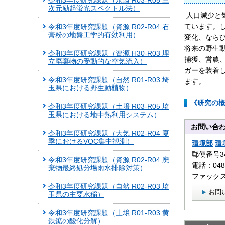
令和3年度研究課題（水環 R03-R05 三
次元励起蛍光スペクトル法）
人口減少と
ています。
令和3年度研究課題（資源 R02-R04 石
膏粉の地盤工学的有効利用）
変化、なら
将来の野生
令和3年度研究課題（資源 H30-R03 埋
捕獲、営農
立廃棄物の受動的な空気流入）
ガーを装着
令和3年度研究課題（自然 R01-R03 埼
ます。
玉県における野生動植物）
《研究の概
令和3年度研究課題（土壌 R03-R05 埼
玉県における地中熱利用システム）
お問い合
令和3年度研究課題（大気 R02-R04 夏
季におけるVOC集中観測）
環境部
環
郵便番号3
令和3年度研究課題（資源 R02-R04 廃
電話：0480
棄物最終処分場雨水排除対策）
ファックス：
令和3年度研究課題（自然 R02-R03 埼
お問
玉県の主要水稲）
令和3年度研究課題（土壌 R01-R03 黄
鉄鉱の酸化分解）