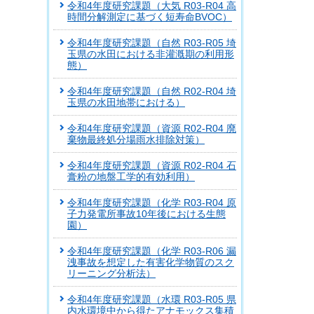
令和4年度研究課題（大気 R03-R04 高
時間分解測定に基づく短寿命BVOC）
令和4年度研究課題（自然 R03-R05 埼
玉県の水田における非灌漑期の利用形
態）
令和4年度研究課題（自然 R02-R04 埼
玉県の水田地帯における）
令和4年度研究課題（資源 R02-R04 廃
棄物最終処分場雨水排除対策）
令和4年度研究課題（資源 R02-R04 石
膏粉の地盤工学的有効利用）
令和4年度研究課題（化学 R03-R04 原
子力発電所事故10年後における生態
園）
令和4年度研究課題（化学 R03-R06 漏
洩事故を想定した有害化学物質のスク
リーニング分析法）
令和4年度研究課題（水環 R03-R05 県
内水環境中から得たアナモックス集積