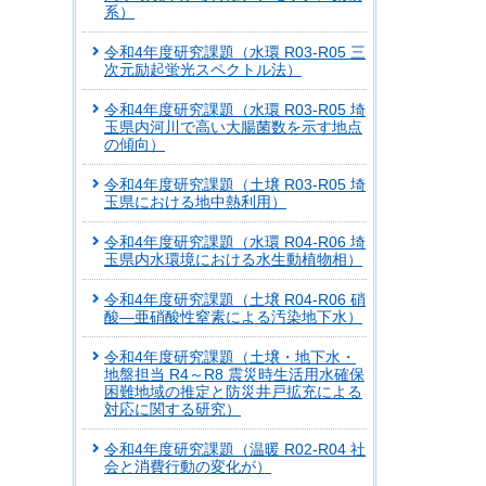
系）
令和4年度研究課題（水環 R03-R05 三
次元励起蛍光スペクトル法）
令和4年度研究課題（水環 R03-R05 埼
玉県内河川で高い大腸菌数を示す地点
の傾向）
令和4年度研究課題（土壌 R03-R05 埼
玉県における地中熱利用）
令和4年度研究課題（水環 R04-R06 埼
玉県内水環境における水生動植物相）
令和4年度研究課題（土壌 R04-R06 硝
酸―亜硝酸性窒素による汚染地下水）
令和4年度研究課題（土壌・地下水・
地盤担当 R4～R8 震災時生活用水確保
困難地域の推定と防災井戸拡充による
対応に関する研究）
令和4年度研究課題（温暖 R02-R04 社
会と消費行動の変化が）