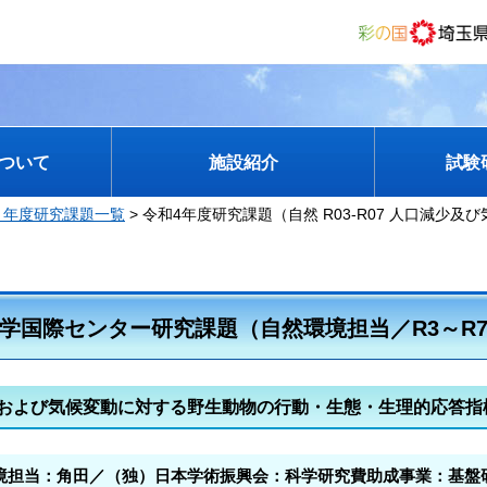
ついて
施設紹介
試験
３年度研究課題一覧
> 令和4年度研究課題（自然 R03-R07 人口減少及
学国際センター研究課題（自然環境担当／R3～R
および気候変動に対する野生動物の行動・生態・生理的応答指
境担当：角田／（独）日本学術振興会：科学研究費助成事業：基盤研