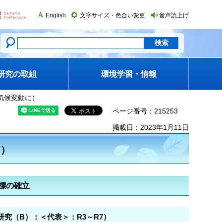
English
文字サイズ・色合い変更
音声読上げ
研究の取組
環境学習・情報
び気候変動に）
ページ番号：215253
掲載日：2023年1月11日
7）
標の確立
究（B）：＜代表＞：R3～R7）