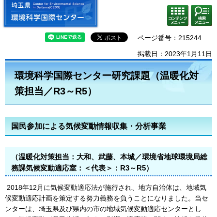
埼玉県 環境科学国際センター
検索・
コンテ
共通メ
ンツメ
ニュー
ニュー
ページ番号：215244
掲載日：2023年1月11日
環境科学国際センター研究課題（温暖化対
策担当／R3～R5）
国民参加による気候変動情報収集・分析事業
（温暖化対策担当：大和、武藤、本城／環境省地球環境局総
務課気候変動適応室：＜代表＞：R3～R5）
2018年12月に気候変動適応法が施行され、地方自治体は、地域気
候変動適応計画を策定する努力義務を負うことになりました。当セ
ンターは、埼玉県及び県内の市の地域気候変動適応センターとし