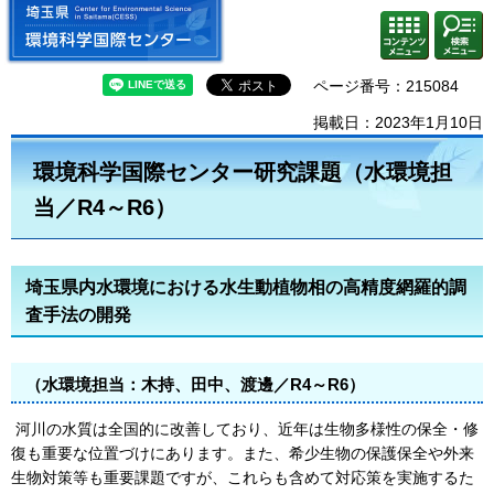
埼玉県 環境科学国際センター
検索・
コンテ
共通メ
ンツメ
ニュー
ニュー
ページ番号：215084
掲載日：2023年1月10日
環境科学国際センター研究課題（水環境担
当／R4～R6）
埼玉県内水環境における水生動植物相の高精度網羅的調
査手法の開発
（水環境担当：木持、田中、渡邊／R4～R6）
河川の水質は全国的に改善しており、近年は生物多様性の保全・修
復も重要な位置づけにあります。また、希少生物の保護保全や外来
生物対策等も重要課題ですが、これらも含めて対応策を実施するた