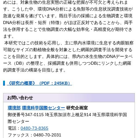
めには、対象生物の生息実態の正確な把握が不可欠と考えられま
す。こうした中、環境DNA分析による魚類等の生息状況調査技術が
急速な発展を遂げています。既往手法の採捕による生物調査と環境
DNA分析は長所・短所（特徴）がほぼ正反対であることから、両手
法を併用することで生物調査の大幅な効率化・高精度化が期待でき
ます。
本研究ではこの技術を応用し、主に県内水環境に生息する肉眼観察
可能なサイズの動植物全般を対象とした網羅的調査手法を開発する
ことを目的とします。具体的には、県内の水生生物のDNAデータベ
ース（DB）の整理と、採捕調査も併用しつつDBにリンクした網羅
的調査手法の構築を目指します。
《研究の概要》（PDF：245KB）
お問い合わせ
環境部
環境科学国際センター
研究企画室
郵便番号347-0115 埼玉県加須市上種足914 埼玉県環境科学国
際センター
電話：
0480-73-8365
ファックス：0480-70-2031