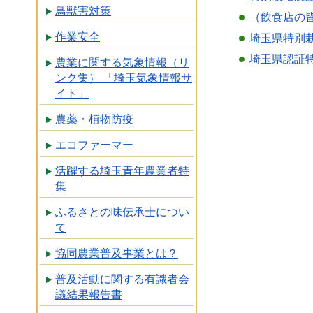
鳥獣害対策
（飲食店の
作業安全
埼玉県特別
埼玉県認証
農業に関する気象情報（リ
ンク集） 「埼玉気象情報サ
イト」
農薬・植物防疫
エコファーマー
活躍する埼玉青年農業者特
集
ふるさとの味伝承士につい
て
協同農業普及事業とは？
普及活動に関する有識者会
議結果報告書