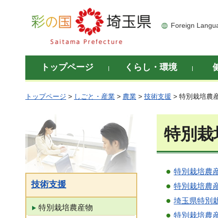
彩の国 埼玉県
Foreign Langu
トップページ
くらし・環境
トップページ
>
しごと・産業
>
農業
>
技術支援
> 特別栽培農
特別栽
特別栽培農
技術支援
特別栽培農
埼玉県特別
特別栽培農産物
特別栽培農