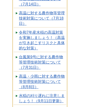
（7月14日）
高温に対する農作物等管理
技術対策について（7月18
日）
令和7年産水稲の高温対策
を実施しましょう！（高温
が引き起こすリスクと具体
的な対策）
台風第9号に対する農作物
等管理技術対策について
（7月31日）
高温・少雨に対する農作物
等管理技術対策について
（8月8日）
水稲の刈り遅れに注意しま
しょう！（9月11日更新）