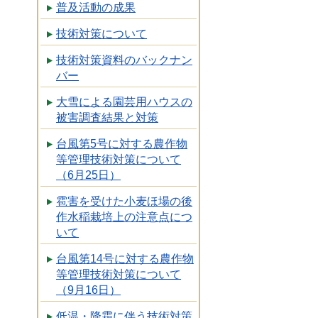
普及活動の成果
技術対策について
技術対策資料のバックナン
バー
大雪による園芸用ハウスの
被害調査結果と対策
台風第5号に対する農作物
等管理技術対策について
（6月25日）
雹害を受けた小麦ほ場の後
作水稲栽培上の注意点につ
いて
台風第14号に対する農作物
等管理技術対策について
（9月16日）
低温・降霜に伴う技術対策