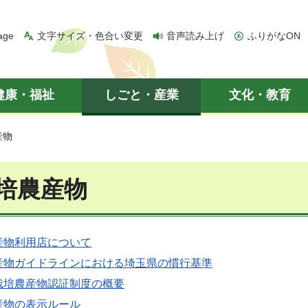
age
文字サイズ・色合い変更
音声読み上げ
ふりがなON
健康・福祉
しごと・産業
文化・教育
産物
培農産物
産物利用店について
産物ガイドラインにおける埼玉県の慣行基準
栽培農産物認証制度の概要
産物の表示ルール