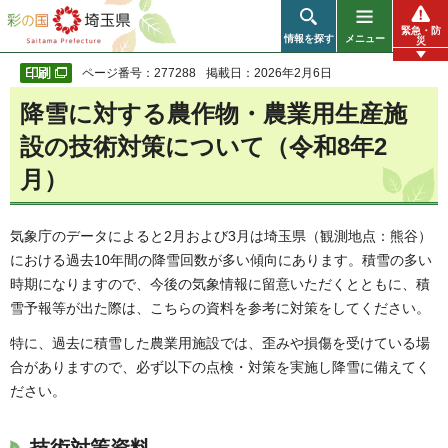
彩の国 埼玉県
緊急・防
情報を探す
メニュー
災
ページ番号：277288
掲載日：2026年2月6日
降雪に対する農作物・農業用生産施
設の技術対策について（令和8年2
月）
気象庁のデータによると2月および3月は埼玉県（観測地点：熊谷）
における過去10年間の降雪回数が多い傾向にあります。積雪の多い
時期になりますので、今後の気象情報に留意いただくとともに、積
雪予報等が出た際は、こちらの資料を参考に対策をしてください。
特に、過去に積雪した農業用施設では、歪みや損傷を受けている場
合がありますので、必ず以下の点検・対策を実施し降雪に備えてく
ださい。